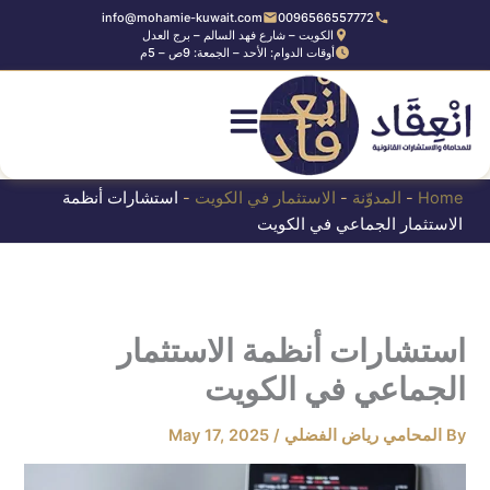
Ski
info@mohamie-kuwait.com
0096566557772
الكويت – شارع فهد السالم – برج العدل
t
أوقات الدوام: الأحد – الجمعة: 9ص – 5م
conten
Home
-
المدوّنة
-
الاستثمار في الكويت
-
استشارات أنظمة
الاستثمار الجماعي في الكويت
استشارات أنظمة الاستثمار
الجماعي في الكويت
By
المحامي رياض الفضلي
/
May 17, 2025