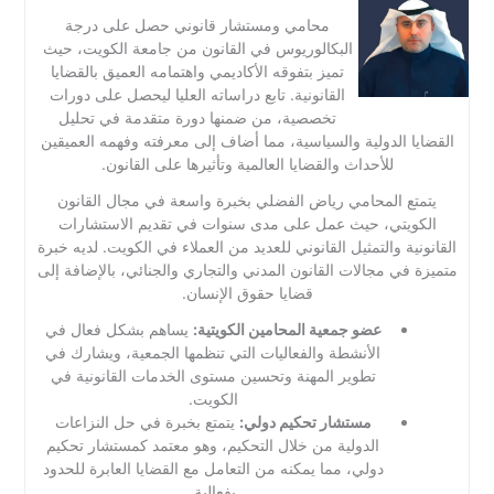
محامي ومستشار قانوني حصل على درجة
البكالوريوس في القانون من جامعة الكويت، حيث
تميز بتفوقه الأكاديمي واهتمامه العميق بالقضايا
القانونية. تابع دراساته العليا ليحصل على دورات
تخصصية، من ضمنها دورة متقدمة في تحليل
القضايا الدولية والسياسية، مما أضاف إلى معرفته وفهمه العميقين
للأحداث والقضايا العالمية وتأثيرها على القانون.
يتمتع المحامي رياض الفضلي بخبرة واسعة في مجال القانون
الكويتي، حيث عمل على مدى سنوات في تقديم الاستشارات
القانونية والتمثيل القانوني للعديد من العملاء في الكويت. لديه خبرة
متميزة في مجالات القانون المدني والتجاري والجنائي، بالإضافة إلى
قضايا حقوق الإنسان.
عضو جمعية المحامين الكويتية:
يساهم بشكل فعال في
الأنشطة والفعاليات التي تنظمها الجمعية، ويشارك في
تطوير المهنة وتحسين مستوى الخدمات القانونية في
الكويت.
مستشار تحكيم دولي:
يتمتع بخبرة في حل النزاعات
الدولية من خلال التحكيم، وهو معتمد كمستشار تحكيم
دولي، مما يمكنه من التعامل مع القضايا العابرة للحدود
بفعالية.