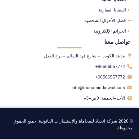
القضايا العقارية
قضايا الأحوال الشخصية
الجرائم الإلكترونية
تواصل معنا
مدينة الكويت – شارع فهد السالم – برج العدل
96566557772+
96566557772+
info@mohamie-kuwait.com
الأحد–الجمعة: 9ص–5م
© 2026 شركة انعقاد للمحاماة والاستشارات القانونية. جميع الحقوق
محفوظة.