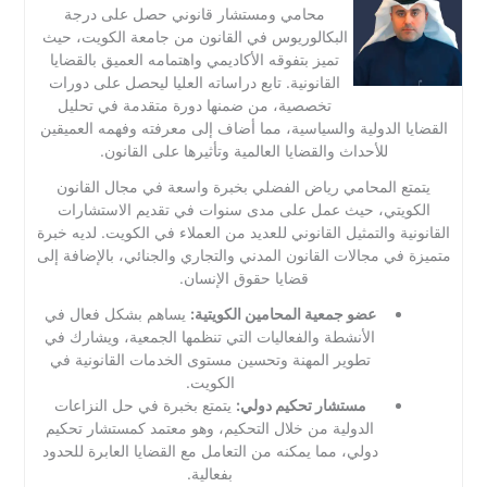
محامي ومستشار قانوني حصل على درجة
البكالوريوس في القانون من جامعة الكويت، حيث
تميز بتفوقه الأكاديمي واهتمامه العميق بالقضايا
القانونية. تابع دراساته العليا ليحصل على دورات
تخصصية، من ضمنها دورة متقدمة في تحليل
القضايا الدولية والسياسية، مما أضاف إلى معرفته وفهمه العميقين
للأحداث والقضايا العالمية وتأثيرها على القانون.
يتمتع المحامي رياض الفضلي بخبرة واسعة في مجال القانون
الكويتي، حيث عمل على مدى سنوات في تقديم الاستشارات
القانونية والتمثيل القانوني للعديد من العملاء في الكويت. لديه خبرة
متميزة في مجالات القانون المدني والتجاري والجنائي، بالإضافة إلى
قضايا حقوق الإنسان.
عضو جمعية المحامين الكويتية:
يساهم بشكل فعال في
الأنشطة والفعاليات التي تنظمها الجمعية، ويشارك في
تطوير المهنة وتحسين مستوى الخدمات القانونية في
الكويت.
مستشار تحكيم دولي:
يتمتع بخبرة في حل النزاعات
الدولية من خلال التحكيم، وهو معتمد كمستشار تحكيم
دولي، مما يمكنه من التعامل مع القضايا العابرة للحدود
بفعالية.