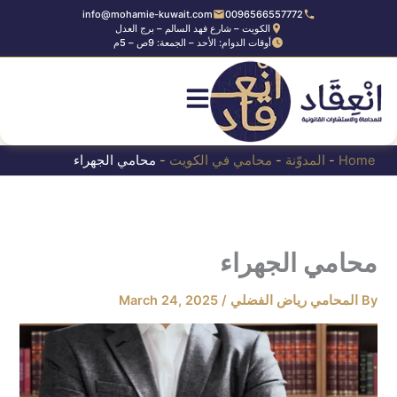
Ski
info@mohamie-kuwait.com
0096566557772
الكويت – شارع فهد السالم – برج العدل
t
أوقات الدوام: الأحد – الجمعة: 9ص – 5م
conten
Home
-
المدوّنة
-
محامي في الكويت
-
محامي الجهراء
محامي الجهراء
By
المحامي رياض الفضلي
/
March 24, 2025