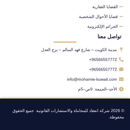
القضايا العقارية
قضايا الأحوال الشخصية
الجرائم الإلكترونية
تواصل معنا
مدينة الكويت – شارع فهد السالم – برج العدل
96566557772+
96566557772+
info@mohamie-kuwait.com
الأحد–الجمعة: 9ص–5م
© 2026 شركة انعقاد للمحاماة والاستشارات القانونية. جميع الحقوق
محفوظة.