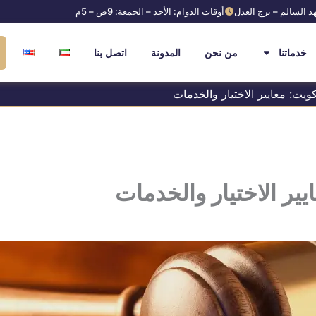
د السالم – برج العدل
أوقات الدوام: الأحد – الجمعة: 9ص – 5م
خدماتنا
من نحن
المدونة
اتصل بنا
ويت: معايير الاختيار والخدمات
ير الاختيار والخدمات