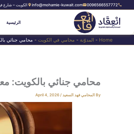
Ski
0096566557772
info@mohamie-kuwait.com
الكويت – شارع فه
t
conten
الرئيسية
Home
-
المدوّنة
-
محامي في الكويت
-
محامي جنائي بالك
محامي جنائي بالكويت: معاي
By
المحامي فهد السعيد
/
April 4, 2026