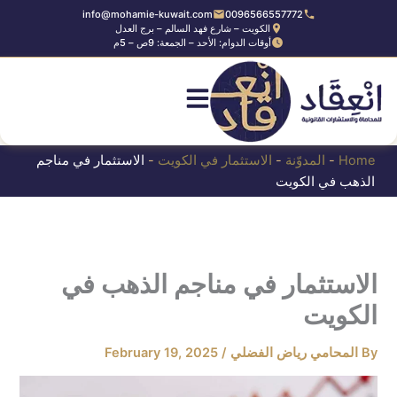
Ski
info@mohamie-kuwait.com
0096566557772
الكويت – شارع فهد السالم – برج العدل
t
أوقات الدوام: الأحد – الجمعة: 9ص – 5م
conten
Home
-
المدوّنة
-
الاستثمار في الكويت
-
الاستثمار في مناجم
الذهب في الكويت
الاستثمار في مناجم الذهب في
الكويت
By
المحامي رياض الفضلي
/
February 19, 2025