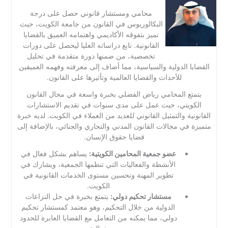
محامي ومستشار قانوني حصل على درجة
البكالوريوس في القانون من جامعة الكويت، حيث
تميز بتفوقه الأكاديمي واهتمامه العميق بالقضايا
القانونية. تابع دراساته العليا ليحصل على دورات
تخصصية، من ضمنها دورة متقدمة في تحليل
القضايا الدولية والسياسية، مما أضاف إلى معرفته وفهمه العميقين
للأحداث والقضايا العالمية وتأثيرها على القانون.
يتمتع المحامي رياض الفضلي بخبرة واسعة في مجال القانون
الكويتي، حيث عمل على مدى سنوات في تقديم الاستشارات
القانونية والتمثيل القانوني للعديد من العملاء في الكويت. لديه خبرة
متميزة في مجالات القانون المدني والتجاري والجنائي، بالإضافة إلى
قضايا حقوق الإنسان.
عضو جمعية المحامين الكويتية:
يساهم بشكل فعال في
الأنشطة والفعاليات التي تنظمها الجمعية، ويشارك في
تطوير المهنة وتحسين مستوى الخدمات القانونية في
الكويت.
مستشار تحكيم دولي:
يتمتع بخبرة في حل النزاعات
الدولية من خلال التحكيم، وهو معتمد كمستشار تحكيم
دولي، مما يمكنه من التعامل مع القضايا العابرة للحدود