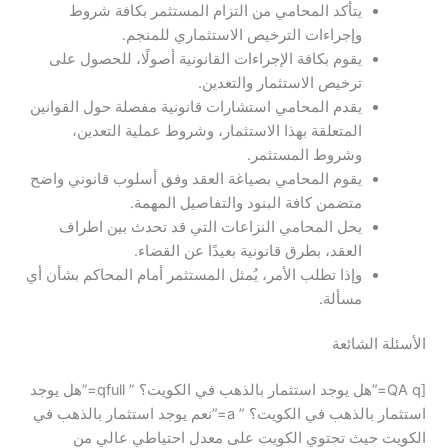
يتأكد المحامي من التزام المستثمر بكافة شروط
وإجراءات الترخيص الاستثماري للمنجم.
يقوم بكافة الإجراءات القانونية أصولًا، للحصول على
ترخيص الاستثمار والتعدين.
يقدم المحامي استشارات قانونية مفصلة حول القوانين
المتعلقة بهذا الاستثمار، وشروط عملية التعدين،
وشروط المستثمر.
يقوم المحامي بصياغة العقد وفق أسلوب قانوني واضح
متضمن كافة البنود والتفاصيل المهمة.
يحل المحامي النزاعات التي قد تحدث بين اطراف
العقد، بطرق قانونية بعيدًا عن القضاء.
وإذا تطلب الأمر، يُمثل المستثمر أمام المحاكم بشأن أي
مسألة.
الأسئلة الشائعة
[QA q=”هل يوجد استثمار بالذهب في الكويت؟ ” qfull=”هل يوجد
استثمار بالذهب في الكويت؟ ” a=”نعم يوجد استثمار بالذهب في
الكويت حيث تحتوي الكويت على معدل احتياطي عالي من