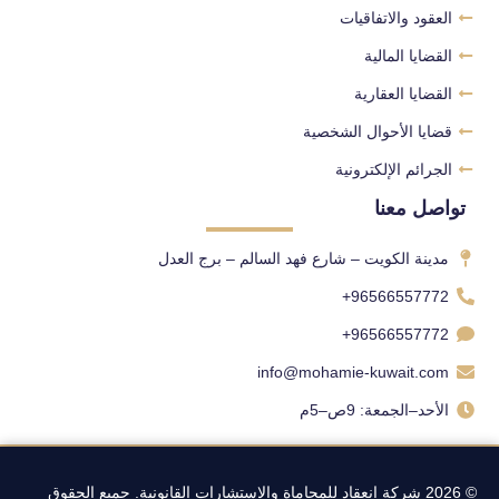
العقود والاتفاقيات
القضايا المالية
القضايا العقارية
قضايا الأحوال الشخصية
الجرائم الإلكترونية
تواصل معنا
مدينة الكويت – شارع فهد السالم – برج العدل
96566557772+
96566557772+
info@mohamie-kuwait.com
الأحد–الجمعة: 9ص–5م
© 2026 شركة انعقاد للمحاماة والاستشارات القانونية. جميع الحقوق