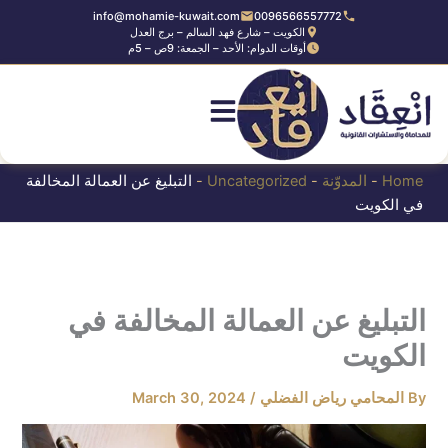
Ski
info@mohamie-kuwait.com
0096566557772
الكويت – شارع فهد السالم – برج العدل
t
أوقات الدوام: الأحد – الجمعة: 9ص – 5م
conten
Home
-
المدوّنة
-
Uncategorized
-
التبليغ عن العمالة المخالفة
في الكويت
التبليغ عن العمالة المخالفة في
الكويت
By
المحامي رياض الفضلي
/
March 30, 2024