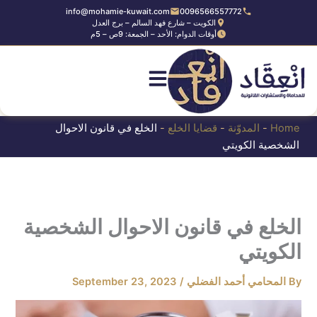
Ski
info@mohamie-kuwait.com
0096566557772
الكويت – شارع فهد السالم – برج العدل
t
أوقات الدوام: الأحد – الجمعة: 9ص – 5م
conten
Home
-
المدوّنة
-
قضايا الخلع
-
الخلع في قانون الاحوال
الشخصية الكويتي
الخلع في قانون الاحوال الشخصية
الكويتي
By
المحامي أحمد الفضلي
/
September 23, 2023