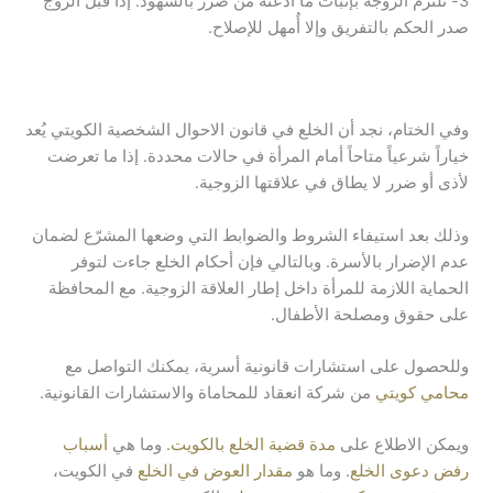
3- تلتزم الزوجة بإثبات ما ادعته من ضرر بالشهود. إذا قبل الزوج
صدر الحكم بالتفريق وإلا أُمهل للإصلاح.
وفي الختام، نجد أن الخلع في قانون الاحوال الشخصية الكويتي يُعد
خياراً شرعياً متاحاً أمام المرأة في حالات محددة. إذا ما تعرضت
لأذى أو ضرر لا يطاق في علاقتها الزوجية.
وذلك بعد استيفاء الشروط والضوابط التي وضعها المشرّع لضمان
عدم الإضرار بالأسرة. وبالتالي فإن أحكام الخلع جاءت لتوفر
الحماية اللازمة للمرأة داخل إطار العلاقة الزوجية. مع المحافظة
على حقوق ومصلحة الأطفال.
وللحصول على استشارات قانونية أسرية، يمكنك التواصل مع
محامي كويتي
من شركة انعقاد للمحاماة والاستشارات القانونية.
ويمكن الاطلاع على
مدة قضية الخلع بالكويت
. وما هي
أسباب
رفض دعوى الخلع
. وما هو
مقدار العوض في الخلع
في الكويت،