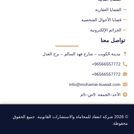
القضايا العقارية
قضايا الأحوال الشخصية
الجرائم الإلكترونية
تواصل معنا
مدينة الكويت – شارع فهد السالم – برج العدل
96566557772+
96566557772+
info@mohamie-kuwait.com
الأحد–الجمعة: 9ص–5م
© 2026 شركة انعقاد للمحاماة والاستشارات القانونية. جميع الحقوق
محفوظة.