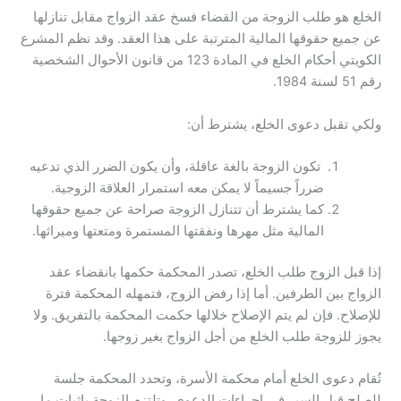
الخلع هو طلب الزوجة من القضاء فسخ عقد الزواج مقابل تنازلها
عن جميع حقوقها المالية المترتبة على هذا العقد. وقد نظم المشرع
الكويتي أحكام الخلع في المادة 123 من قانون الأحوال الشخصية
رقم 51 لسنة 1984.
ولكي تقبل دعوى الخلع، يشترط أن:
تكون الزوجة بالغة عاقلة، وأن يكون الضرر الذي تدعيه
ضرراً جسيماً لا يمكن معه استمرار العلاقة الزوجية.
كما يشترط أن تتنازل الزوجة صراحة عن جميع حقوقها
المالية مثل مهرها ونفقتها المستمرة ومتعتها وميراثها.
إذا قبل الزوج طلب الخلع، تصدر المحكمة حكمها بانقضاء عقد
الزواج بين الطرفين. أما إذا رفض الزوج، فتمهله المحكمة فترة
للإصلاح. فإن لم يتم الإصلاح خلالها حكمت المحكمة بالتفريق. ولا
يجوز للزوجة طلب الخلع من أجل الزواج بغير زوجها.
تُقام دعوى الخلع أمام محكمة الأسرة، وتحدد المحكمة جلسة
للصلح قبل السير في إجراءات الدعوى. وتلتزم الزوجة بإثبات ما