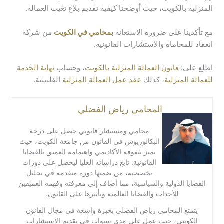
المنزلية بالكويت، حيث أوضحنا كيفية تقديم بلاغ تغيب العمالة.
مع تأكدينا على ضرورة الاستعانة
بمحامي في الكويت
من شركة
انعقاد للمحاماة والاستشارات القانونية.
اطلع على:
قانون العمالة المنزلية بالكويت
، وحساب
نهاية الخدمة
للعمالة المنزلية
، كذلك
عقد عمل العمالة المنزلية
الفلبينية.
المحامي رياض الفضلي
محامي ومستشار قانوني حصل على درجة
البكالوريوس في القانون من جامعة الكويت، حيث
تميز بتفوقه الأكاديمي واهتمامه العميق بالقضايا
القانونية. تابع دراساته العليا ليحصل على دورات
تخصصية، من ضمنها دورة متقدمة في تحليل
القضايا الدولية والسياسية، مما أضاف إلى معرفته وفهمه العميقين
للأحداث والقضايا العالمية وتأثيرها على القانون.
يتمتع المحامي رياض الفضلي بخبرة واسعة في مجال القانون
الكويتي، حيث عمل على مدى سنوات في تقديم الاستشارات