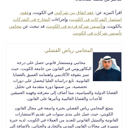
اقرأ المزيد عن:
عقد اتفاق بين شركتين
في الكويت، و
عقود
استثمار الشركات في الكويت
، وإجراءات
التخارج في الشركات
بالكويت، و
تأسيس شركة فردية في الكويت
، قد تبحث عن
محامي
تأسيس شركات في الكويت
.
المحامي رياض الفضلي
محامي ومستشار قانوني حصل على درجة
البكالوريوس في القانون من جامعة الكويت، حيث
تميز بتفوقه الأكاديمي واهتمامه العميق بالقضايا
القانونية. تابع دراساته العليا ليحصل على دورات
تخصصية، من ضمنها دورة متقدمة في تحليل
القضايا الدولية والسياسية، مما أضاف إلى معرفته وفهمه العميقين
للأحداث والقضايا العالمية وتأثيرها على القانون.
يتمتع المحامي رياض الفضلي بخبرة واسعة في مجال القانون
الكويتي، حيث عمل على مدى سنوات في تقديم الاستشارات
القانونية والتمثيل القانوني للعديد من العملاء في الكويت. لديه خبرة
متميزة في مجالات القانون المدني والتجاري والجنائي، بالإضافة إلى