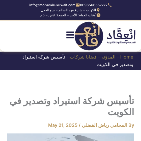
Ski
info@mohamie-kuwait.com
0096566557772
الكويت – شارع فهد السالم – برج العدل
t
أوقات الدوام: الأحد – الجمعة: 9ص – 5م
conten
Home
-
المدوّنة
-
قضايا شركات
-
تأسيس شركة استيراد
وتصدير في الكويت
تأسيس شركة استيراد وتصدير في
الكويت
By
المحامي رياض الفضلي
/
May 21, 2025