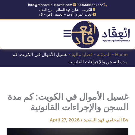
Ski
info@mohamie-kuwait.com
0096566557772
الكويت – شارع فهد السالم – برج العدل
t
أوقات الدوام: الأحد – الجمعة: 9ص – 5م
conten
Home
-
المدوّنة
-
قضايا مالية
-
غسيل الأموال في الكويت: كم
مدة السجن والإجراءات القانونية
غسيل الأموال في الكويت: كم مدة
السجن والإجراءات القانونية
By
المحامي فهد السعيد
/
April 27, 2026