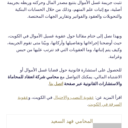
تثبت جريمة غسل الأموال بتتبع مصدر المال وحركته وربطه بجريمة
أصلية، مع إثبات علم المتهم، وذلك من خلال الحسابات البنكية
والتحويلات والعقود والفواتير وتقارير الجهات المختصة.
وبهذا نصل إلى ختام مقالنا حول عقوبة غسيل الأموال في الكويت،
حيث أوضحنا إجراءاتها وتفاصيلها وأركانها، وبيّنا متى تقوم الجريمة،
وكيف يتم إثباتها، وما العقوبات التي قد تترتب عليها من حبس
وغرامة.
للحصول على استشارة قانونية حول قضايا غسل الأموال أو
الاشتباه المالي، يمكنك التواصل مع
محامي شركة انعقاد للمحاماة
والاستشارات القانونية عبر صفحة
اتصل بنا
.
اقرأ المزيد عن:
عقوبة النصب والاحتيال
في الكويت، و
عقوبة
السرقة في الكويت
.
المحامي فهد السعيد