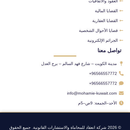
العقود والاتفاقيات
القضايا المالية
القضايا العقارية
قضايا الأحوال الشخصية
الجرائم الإلكترونية
تواصل معنا
مدينة الكويت – شارع فهد السالم – برج العدل
96566557772+
96566557772+
info@mohamie-kuwait.com
الأحد–الجمعة: 9ص–5م
© 2026 شركة انعقاد للمحاماة والاستشارات القانونية. جميع الحقوق