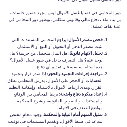
دور المحامي في قضايا غسل الأموال ليس مجرد حضور جلسات،
بل بناء ملف دفاع مالي وقانوني متكامل، ويظهر دور المحامي في
عدة نقاط عملية:
فحص مصدر الأموال:
يراجع المحامي المستندات التي
تثبت مصدر الدخل أو التحويل أو البيع أو الاستثمار.
تحليل الاتهام قانونيًا:
هل المال متحصل من جريمة؟ هل
يوجد علم؟ هل التصرف يدخل في صور غسل الأموال؟
هذه أسئلة أساسية قبل تقديم أي دفاع.
مراجعة إجراءات التجميد والحجز:
إذا صدر قرار بتجميد
الحسابات أو الحجز على الأموال، يدرس المحامي نطاق
القرار، ومدى ارتباط الأموال بالاشتباه، وإمكانية التظلم.
إعداد مذكرة دفاع واضحة:
يربط المحامي بين الوقائع
والمستندات والنصوص القانونية، ويشرح للمحكمة
مواضع الضعف في الاتهام.
تمثيل المتهم أمام النيابة والمحكمة:
وجود محامٍ مختص
يساعد في ضبط الأقوال، وتقديم المستندات في توقيت