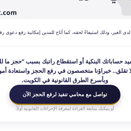
لدى الغير، وذلك استيفاءً لحقه، كما أتاح للمدين إمكانية رفع دعوى ر
يد حساباتك البنكية أو استقطاع راتبك بسبب “حجز ما ل
لا تقلق.. خبراؤنا متخصصون في رفع الحجز واستعادة أموا
وبأسرع الطرق القانونية في الكويت.
تواصل مع محامي تنفيذ لرفع الحجز الآن
أو يمكنك متابعة القراءة لمعرفة الإجراءات القانونية أولاً.