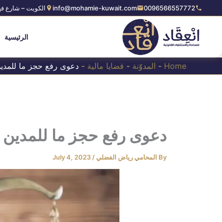
Ski
0096566557772
info@mohamie-kuwait.com
الكويت – شارع فه
t
conten
الرئيسية
Home
-
المدوّنة
-
قضايا مالية
-
دعوى رفع حجز ما للمدين
دعوى رفع حجز ما للمدين ل
By
المحامي رياض الفضلي
/
July 4, 2023