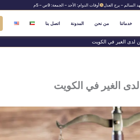
د السالم – برج العدل
أوقات الدوام: الأحد – الجمعة: 9ص – 5م
خدماتنا
من نحن
المدونة
اتصل بنا
 لدى الغير في الكويت
دى الغير في الكويت