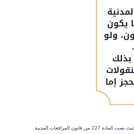
منح المشرع الكويتي الدائن الكثير من الضمانات لتحصيل دينه من المدين، ومن ذلك الحجز على أموال المدين لدى الغير، حيث نصت المادة 227 من قانون المرافعات المدنية