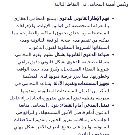
وتكمن أهمية المحامي في النقاط التالية:
فهم الإطار القانوني للدعوى
: يتمتع المحامي العقاري
بالمعرفة المتخصصة في قوانين الإثبات، والإجراءات
المستعجلة، وما يتعلق بحقوق الملكية والعقارات، مما
يمكنه من تقييم مدى صحة الواقعة القانونية ومدى
استيفائها للشروط المطلوبة لقبول الدعوى.
صياغة الدعوى القانونية بشكل سليم
: يقوم المحامي
بصياغة صحيفة الدعوى بشكل قانوني دقيق يراعي
شروط القضاء المستعجل، ويُبرز مدى جدية الواقعة
وخطورتها، مما يعزز فرصة قبولها لدى المحكمة.
تجهيز المستندات وتقديم الأدلة
: يساعد المحامي في
التأكد من اكتمال المستندات المطلوبة، وتقديمها
بطريقة منظمة تقنع القاضي بضرورة اتخاذ إجراء عاجل.
تمثيل المدعي أمام القضاء
: يتولى المحامي متابعة
الدعوى أمام قاضي الأمور المستعجلة، والترافع في
الجلسات، ومناقشة تقرير الخبير، وتقديم الملاحظات
القانونية، والرد على دفوع الطرف الآخر بشكل مهني
ومدعوم بالقانون.