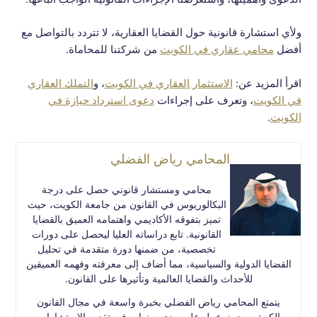
ولأي استشارة قانونية حول القضايا العقارية، لا تتردد بالتواصل مع
أفضل
محامي عقاري في الكويت
من شركتنا للمحاماة.
اقرأ المزيد عن:
الاستثمار العقاري في الكويت
، و
التملك العقاري
في الكويت
، وتعرف على إجراءات
دعوى استرداد حيازة في
الكويت
.
المحامي رياض الفضلي
محامي ومستشار قانوني حصل على درجة
البكالوريوس في القانون من جامعة الكويت، حيث
تميز بتفوقه الأكاديمي واهتمامه العميق بالقضايا
القانونية. تابع دراساته العليا ليحصل على دورات
تخصصية، من ضمنها دورة متقدمة في تحليل
القضايا الدولية والسياسية، مما أضاف إلى معرفته وفهمه العميقين
للأحداث والقضايا العالمية وتأثيرها على القانون.
يتمتع المحامي رياض الفضلي بخبرة واسعة في مجال القانون
الكويتي، حيث عمل على مدى سنوات في تقديم الاستشارات