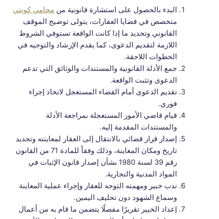
البدء بالحصول على استشارة قانونية من
محامي كويتي
متخصص في قضايا العقارات، يتولى توضيح الموقف
القانوني وتحديد ما إذا كانت الواقعة تستوفي الشروط
اللازمة لتقديم الدعوى، كما يقدم الإرشاد والتوجيه في
الخطوات اللاحقة.
جمع الأدلة القانونية والمستندات والوثائق التي تدعم
الدعوى وتثبت الواقعة.
تقديم الدعوى أمام القضاء المستعجل لاتخاذ إجراء
فوري.
قيام قاضي الأمور المستعجلة بمراجعة الأدلة
والمستندات المقدمة إليه.
إصدار قرار قضائي بالانتقال إلى العقار لمعاينته وتحديد
تاريخ ومكان المعاينة، وذلك وفقاً للمادة 71 من القانون
رقم 39 لسنة 1980 بشأن إصدار قانون الإثبات في
المواد المدنية والتجارية.
ندب خبير ومهمته التوجه للعقار وإجراء عملية المعاينة
وسماع الشهود دون تحليف اليمين.
إعداد الخبير تقريرًا مفصلًا يتضمن ما قام به من أعمال