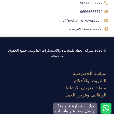
96566557772+
96566557772+
info@mohamie-kuwait.com
الأحد–الجمعة: 9ص–5م
© 2026 شركة انعقاد للمحاماة والاستشارات القانونية. جميع الحقوق
محفوظة.
سياسة الخصوصية
الشروط والأحكام
ملفات تعريف الارتباط
الوظائف وفرص العمل
لديك استشارة قانونية؟
تواصل معنا عبر واتساب