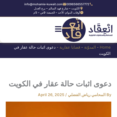
Ski
info@mohamie-kuwait.com
0096566557772
الكويت – شارع فهد السالم – برج العدل
t
أوقات الدوام: الأحد – الجمعة: 9ص – 5م
conten
Home
-
المدوّنة
-
قضايا عقارية
-
دعوى اثبات حالة عقار في
الكويت
دعوى اثبات حالة عقار في الكويت
By
المحامي رياض الفضلي
/
April 26, 2025