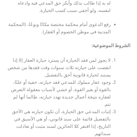
له به إذا طالب بذلك وأنكر حق المدعي فيه وادعاه
لنفسه، ولو أخفى سبب كسب الحيازة.
رفع الدعوى أمام محكمة مختصة مكانًا ونوعًا، (المحكمة
المدنية في موطن الخصوم أو العقار).
الشروط الموضوعية:
لا يجوز لمن فقد الحيازة أن يسترد حيازة العقار إلا إذا
انقضت على حيازته ثلاث سنوات وقت فقدها من شخص
يستند لحيازة قانونية أحق بالتفضيل.
وجود عقار مملوك للمدعي فقد حيازته، خفية أو علنًا،
بالقوة أو بغير القوة، أو خشي لأسباب معقولة التعرض
لعقاره نتيجة أعمال جديدة تهدد حيازته، طالما أنها لم
تتم.
إثبات المدعي حق الحيازة، أن تكون حيازته هي الأحق
بالتفضيل قائمة على سند قانوني، أو هي الأسبق في
التاريخ، إذا افتقر كلا الحائزين لسند مثبت أو تعادلت
سنداتهم.