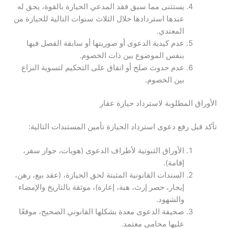
يستثنى مما سبق فقد المدعي الحيازة بالقوة، يحق له
عندها استردادها خلال الثلاث سنوات التالية للحيازة من
المعتدي.
عدم كيدية الدعوى أو صوريتها أو سابقة الفصل فيها
بنفس الموضوع بين ذات الخصوم.
عدم حدوث صلح أو اتفاق على التحكيم لتسوية النزاع
بين الخصوم.
الأوراق المطلوبة لاسترداد حيازة عقار
تأكد قبل رفع دعوى استرداد الحيازة تأمين المستندات التالية:
الأوراق الثبوتية لأطراف الدعوى (هويات، جواز سفر،
إقامة).
السندات القانونية المثبتة لحق الحيازة، (عقد بيع، رهن،
إيجار، حصر إرث، هبة، إعارة)، موثقة بالتاريخ والإمضاء
والشهود.
صحيفة الدعوى معدة بشكلها القانوني الصحيح، موقعًا
عليها محامي معتمد.