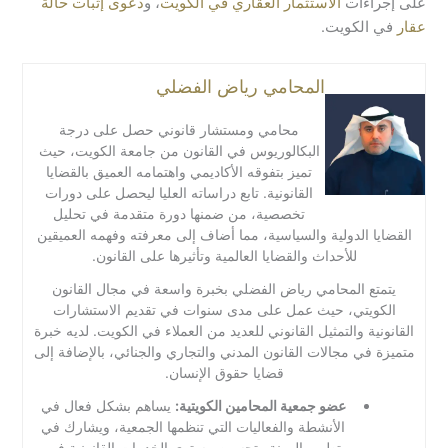
على إجراءات
الاستثمار العقاري في الكويت
، و
دعوى إثبات حالة
عقار
في الكويت.
المحامي رياض الفضلي
محامي ومستشار قانوني حصل على درجة
البكالوريوس في القانون من جامعة الكويت، حيث
تميز بتفوقه الأكاديمي واهتمامه العميق بالقضايا
القانونية. تابع دراساته العليا ليحصل على دورات
تخصصية، من ضمنها دورة متقدمة في تحليل
القضايا الدولية والسياسية، مما أضاف إلى معرفته وفهمه العميقين
للأحداث والقضايا العالمية وتأثيرها على القانون.
يتمتع المحامي رياض الفضلي بخبرة واسعة في مجال القانون
الكويتي، حيث عمل على مدى سنوات في تقديم الاستشارات
القانونية والتمثيل القانوني للعديد من العملاء في الكويت. لديه خبرة
متميزة في مجالات القانون المدني والتجاري والجنائي، بالإضافة إلى
قضايا حقوق الإنسان.
عضو جمعية المحامين الكويتية:
يساهم بشكل فعال في
الأنشطة والفعاليات التي تنظمها الجمعية، ويشارك في
تطوير المهنة وتحسين مستوى الخدمات القانونية في