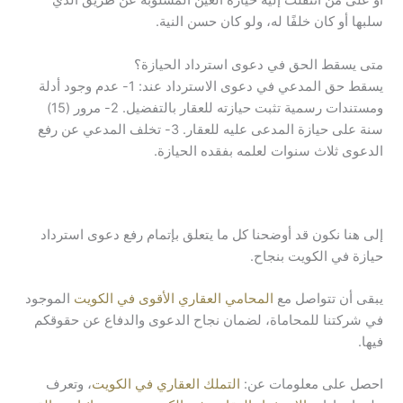
أو على من انتقلت إليه حيازة العين المسلوبة عن طريق الذي
سلبها أو كان خلفًا له، ولو كان حسن النية.
متى يسقط الحق في دعوى استرداد الحيازة؟
يسقط حق المدعي في دعوى الاسترداد عند: 1- عدم وجود أدلة
ومستندات رسمية تثبت حيازته للعقار بالتفضيل. 2- مرور (15)
سنة على حيازة المدعى عليه للعقار. 3- تخلف المدعي عن رفع
الدعوى ثلاث سنوات لعلمه بفقده الحيازة.
إلى هنا نكون قد أوضحنا كل ما يتعلق بإتمام رفع دعوى استرداد
حيازة في الكويت بنجاح.
يبقى أن تتواصل مع
المحامي العقاري الأقوى في الكويت
الموجود
في شركتنا للمحاماة، لضمان نجاح الدعوى والدفاع عن حقوقكم
فيها.
احصل على معلومات عن:
التملك العقاري في الكويت
، وتعرف