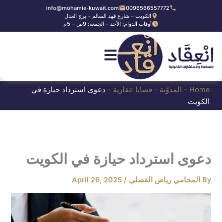
Ski
info@mohamie-kuwait.com
0096566557772
الكويت – شارع فهد السالم – برج العدل
t
أوقات الدوام: الأحد – الجمعة: 9ص – 5م
conten
Home
-
المدوّنة
-
قضايا عقارية
-
دعوى استرداد حيازة في
الكويت
دعوى استرداد حيازة في الكويت
By
المحامي رياض الفضلي
/
April 26, 2025