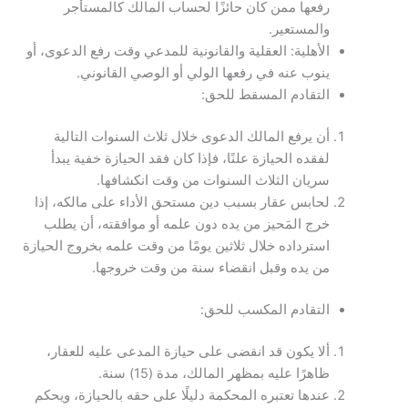
رفعها ممن كان حائزًا لحساب المالك كالمستأجر
والمستعير.
الأهلية: العقلية والقانونية للمدعي وقت رفع الدعوى، أو
ينوب عنه في رفعها الولي أو الوصي القانوني.
التقادم المسقط للحق:
أن يرفع المالك الدعوى خلال ثلاث السنوات التالية
لفقده الحيازة علنًا، فإذا كان فقد الحيازة خفية يبدأ
سريان الثلاث السنوات من وقت انكشافها.
لحابس عقار بسبب دين مستحق الأداء على مالكه، إذا
خرج المَحيز من يده دون علمه أو موافقته، أن يطلب
استرداده خلال ثلاثين يومًا من وقت علمه بخروج الحيازة
من يده وقبل انقضاء سنة من وقت خروجها.
التقادم المكسب للحق:
ألا يكون قد انقضى على حيازة المدعى عليه للعقار،
ظاهرًا عليه بمظهر المالك، مدة (15) سنة.
عندها تعتبره المحكمة دليلًا على حقه بالحيازة، ويحكم