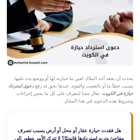
يحدث أن يفقد أحد الملاك لعين ما حيازته لها أو ووضع يده عليها
بسبب خطأ ما أو بالغصب والقوة، عندها يحق له رفع
دعوى استرداد
حيازة في الكويت
، تعال معنا لنتعرف على كل ما يخص إجراءات
وشروط هذه الدعوى في هذا المقال.
هل فقدت حيازة عقار أو محل أو أرض بسبب تصرف
مفاجئ وتريد استردادها قانونيًا؟ لا تترك الأمر يتطور إلى