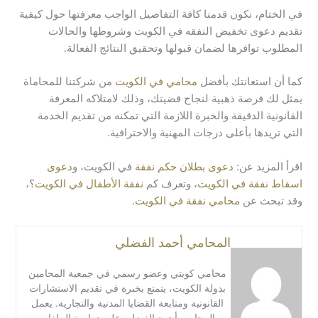
في الختام، نكون قدمنا كافة التفاصيل الواجب معرفتها حول كيفية
تقديم دعوى تخفيض النفقه في الكويت وشروطها والحالات
المطلوب توافرها لضمان قبولها وتحقيق النتائج الفعالة.
كما أن استعانتك بأفضل
محامي في الكويت
من شركتنا للمحاماة
يمثل لك فرصة ذهبية لنجاح قضيتك، وذلك لامتلاكه المعرفة
القانونية الدقيقة والخبرة اللازمة التي تمكنه من تقديم الخدمة
التي تريدها بأعلى درجات المهنية والاحترافية.
اقرأ المزيد عن:
دعوى بطلان حكم نفقة
في الكويت، و
دعوى
اسقاط نفقة في الكويت
، وتعرف كم
نفقة الأطفال في الكويت
؟،
وقد تبحث عن
محامي نفقة في الكويت
.
المحامي أحمد الفضلي
محامي كويتي وعضو رسمي في جمعية المحامين
بدولة الكويت، يتمتع بخبرة في تقديم الاستشارات
القانونية ومتابعة القضايا المدنية والتجارية. يعمل
المحامي أحمد الفضلي على دراسة الملفات