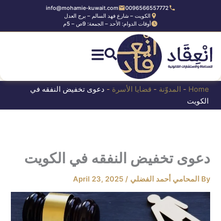
Ski
info@mohamie-kuwait.com
0096566557772
الكويت – شارع فهد السالم – برج العدل
t
أوقات الدوام: الأحد – الجمعة: 9ص – 5م
conten
Home
-
المدوّنة
-
قضايا الأسرة
-
دعوى تخفيض النفقه في
الكويت
دعوى تخفيض النفقه في الكويت
By
المحامي أحمد الفضلي
/
April 23, 2025