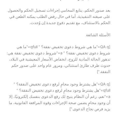
بعد صدور الحكم، يتابع المحامي إجراءات تسجيل الحكم والحصول
على صيغته التنفيذية، أما في حال رفض الطلب يمكنه الطعن في
الحكم بالاستئناف، مع تقديم دفوع جديدة إن وُجدت.
الأسئلة الشائعة
[QA q=”ما هي شروط دعوى تخفيض نفقة؟ ” qfull=”ما هي
شروط دعوى تخفيض نفقة؟ ” a=”شروط دعوى تخفيض نفقة هي:
تدهور الحالة المادية للزوج، انخفاض الأسعار المعيشية في البلاد،
حدوث ظرف طارئ استثنائي، ومرور عام واحد على صدور حكم
النفقة.”]
[QA q=”هل يشترط وجود محامٍ لرفع دعوى تخفيض النفقة؟ ”
qfull=”هل يشترط وجود محامٍ لرفع دعوى تخفيض النفقة؟ ”
a=”نعم، رغم أن النظام يتيح لك رفع الدعوى بنفسك إلكترونيًا، إلا
أن وجود محامٍ يضمن صحة الإجراءات وقوة المرافعة القانونية، ما
يزيد فرص نجاح الدعوى.”]