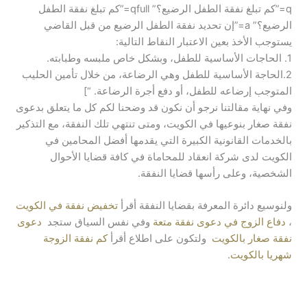
q=”كم تبلغ نفقة الطفل الرضيع؟” qfull=”كم تبلغ نفقة الطفل
الرضيع؟” a=”إن تحديد نفقة الطفل الرضيع من قبل القاضي
يستوجب الأخذ بعين الاعتبار النقاط التالية:
1. الحاجات الأساسية للطفل، وبشكل خاص ملبسه وطبابته.
2.الحاجة الأساسية للطفل وهي الرضاعة، من خلال تأمين الحليب
المتوجب إرضاعه للطفل، أو دفع أجرة الرضاعة. “]
وفي نهاية مقالتنا نرجو أن نكون قد وضحنا لكم كل ما يتعلق بدعوى
نفقة صغار بنوعيها في الكويت، ومتى تنتهي تلك النفقة، مع التذكير
بالخدمات القانونية الكبيرة التي يقدمها أفضل المحامين في
الكويت لدى شركة انعقاد للمحاماة في كافة قضايا الأحوال
الشخصية، وعلى رأسها قضايا النفقة.
ولنوسيع دائرة المعرفة بقضايا النفقة أقرأ
تخفيض نفقة في الكويت
،
دفاع الزوج في دعوى نفقة متعة
وفي نفس السياق ستجد
دعوى
نفقة صغار بالكويت
ولتكون على اطلاع أقرأ
كم نفقة الزوجة
شهريا بالكويت
.