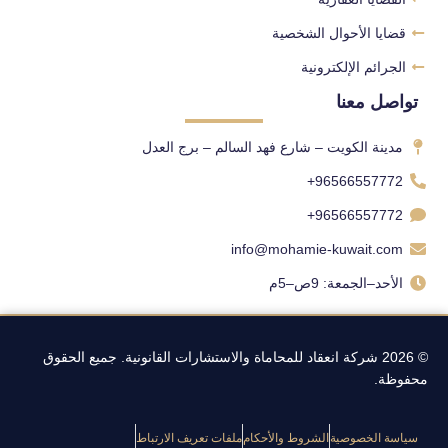
قضايا الأحوال الشخصية
الجرائم الإلكترونية
تواصل معنا
مدينة الكويت – شارع فهد السالم – برج العدل
96566557772+
96566557772+
info@mohamie-kuwait.com
الأحد–الجمعة: 9ص–5م
© 2026 شركة انعقاد للمحاماة والاستشارات القانونية. جميع الحقوق
محفوظة.
سياسة الخصوصية
الشروط والأحكام
ملفات تعريف الارتباط