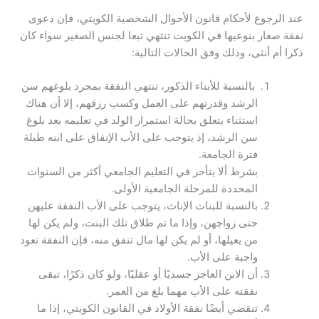
عند الرجوع لأحكام قانون الأحوال الشخصية الكويتي، فإن دعوى
نفقة صغار بنوعيها في الكويت تنتهي تبعا لجنس الصغير سواء كان
ذكرا أم أنثى، وذلك وفق الحالات التالية:
بالنسبة للأبناء الذكور، تنتهي النفقة بمجرد بلوغهم سن
الرشد وقدرتهم على العمل وكسب رزقهم، إلا أن هناك
استثناء يتعلق بحالة استمرار الولد في تعليمه بعد بلوغ
سن الرشد، إذ يتوجب على الأب الإنفاق على ابنه طيلة
فترة الجامعة.
بشرط ألا يتأخر في التعليم الجامعي أكثر من السنوات
المحددة للمرحلة الجامعية الأولى.
بالنسبة للبنات الإناث، يتوجب على الأب النفقة عليهن
حتى زواجهن، وإذا ما تم طلاق تلك البنت، ولم يكن لها
من يعيلها، أو لم يكن لها مال تنفق منه، فإن النفقة تعود
واجبة على الأب.
أن الابن العاجز جسديًا أو عقليًا، ولو كان ذكرًا، تبقى
نفقته على الأب مهما بلغ من العمر.
تنقضي أيضًا نفقة الأولاد في القانون الكويتي، إذا ما