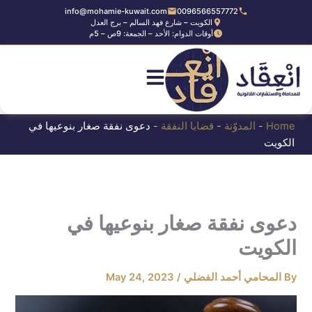
Ski
info@mohamie-kuwait.com
0096566557772
الكويت – شارع فهد السالم – برج العدل
t
أوقات الدوام: الأحد – الجمعة: 9ص – 5م
conten
Home
-
المدوّنة
-
قضايا النفقة
-
دعوى نفقة صغار بنوعيها في
الكويت
دعوى نفقة صغار بنوعيها في
الكويت
By
المحامي أحمد الفضلي
/
May 24, 2023