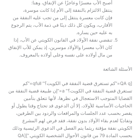
أصبح الأب معسرًا وعاجزًا عن الإنفاق، وهنا:
ينتقل الالتزام بالنفقة إلى الأم إذا كانت موسرة،
فإن كانت معسرة ينتقل إلى من تجب عليه النفقة من
الأقارب، ويكون كل ذلك دينًا في ذمة الأب، يتم الرجوع
به عليه حين يساره.
تنقضي نفقة الأولاد في القانون الكويتي عن الأب، إذا
كان الأب معسرا والأولاد موسرين، إذ يمكن للأب الإنفاق
من مال أولاده على نفسه وعلى أولاده بالمعروف.
الأسئلة الشائعة
[QA q=”كم تستغرق قضية النفقة في الكويت؟” qfull=”كم
تستغرق قضية النفقة في الكويت؟” a=”إن طبيعة قضية النفقة من
القضايا المتوجب الاستعجال في نظرها، لأنها تتعلق بتأمين
الحاجيات الأساسية للأولاد، إلا أن الدعوى قد تحتاج وقتا يطول أو
يقصر بحسب عدد الجلسات والمرافعات والردود بين الطرفين،
وتفاديًا لعدم بقاء الأولاد بدون نفقة، فقد فرض لهم المشرع
الكويتي نفقة مؤقتة ريثما يتم الفصل في الدعوى الرئيسية وذلك
بحسب المادة 79 من قانون الأحوال الشخصية الكويتي.”][QA