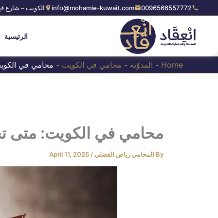
Ski
0096566557772
info@mohamie-kuwait.com
الكويت – شارع فه
t
conten
الرئيسية
Home
-
المدوّنة
-
محامي في الكويت
-
محامي في الكويت
محامي في الكويت: متى تحت
By
المحامي رياض الفضلي
/
April 11, 2026