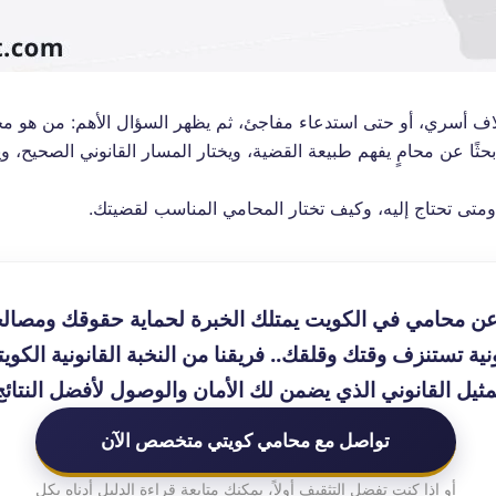
و خلاف أسري، أو حتى استدعاء مفاجئ، ثم يظهر السؤال الأهم: من هو م
ًا عن محامٍ يفهم طبيعة القضية، ويختار المسار القانوني الصحيح، وي
ومتى تحتاج إليه، وكيف تختار المحامي المناسب لقضيتك.
ن محامي في الكويت يمتلك الخبرة لحماية حقوقك ومصالح
ونية تستنزف وقتك وقلقك.. فريقنا من النخبة القانونية الكويت
تمثيل القانوني الذي يضمن لك الأمان والوصول لأفضل النتائج
تواصل مع محامي كويتي متخصص الآن
أو إذا كنت تفضل التثقيف أولاً، يمكنك متابعة قراءة الدليل أدناه بكل