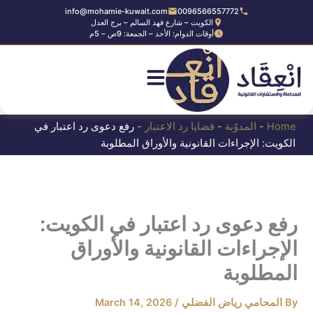
Ski
info@mohamie-kuwait.com
0096566557772
الكويت – شارع فهد السالم – برج العدل
t
أوقات الدوام: الأحد – الجمعة: 9ص – 5م
conten
Home
-
المدوّنة
-
قضايا رد الاعتبار
-
رفع دعوى رد اعتبار في
الكويت: الإجراءات القانونية والأوراق المطلوبة
رفع دعوى رد اعتبار في الكويت:
الإجراءات القانونية والأوراق
المطلوبة
By
المحامي رياض الفضلي
/
March 14, 2026