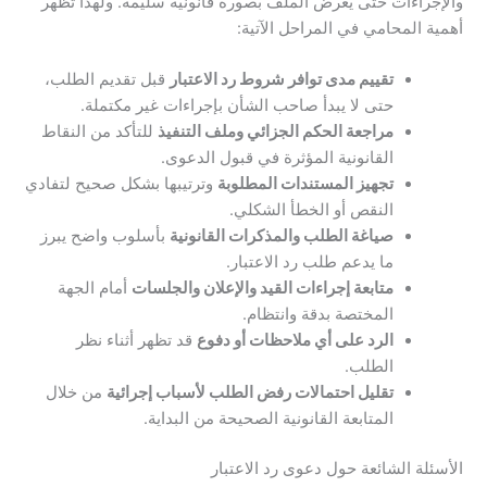
والإجراءات حتى يُعرض الملف بصورة قانونية سليمة. ولهذا تظهر
أهمية المحامي في المراحل الآتية:
تقييم مدى توافر شروط رد الاعتبار
قبل تقديم الطلب،
حتى لا يبدأ صاحب الشأن بإجراءات غير مكتملة.
مراجعة الحكم الجزائي وملف التنفيذ
للتأكد من النقاط
القانونية المؤثرة في قبول الدعوى.
تجهيز المستندات المطلوبة
وترتيبها بشكل صحيح لتفادي
النقص أو الخطأ الشكلي.
صياغة الطلب والمذكرات القانونية
بأسلوب واضح يبرز
ما يدعم طلب رد الاعتبار.
متابعة إجراءات القيد والإعلان والجلسات
أمام الجهة
المختصة بدقة وانتظام.
الرد على أي ملاحظات أو دفوع
قد تظهر أثناء نظر
الطلب.
تقليل احتمالات رفض الطلب لأسباب إجرائية
من خلال
المتابعة القانونية الصحيحة من البداية.
الأسئلة الشائعة حول دعوى رد الاعتبار