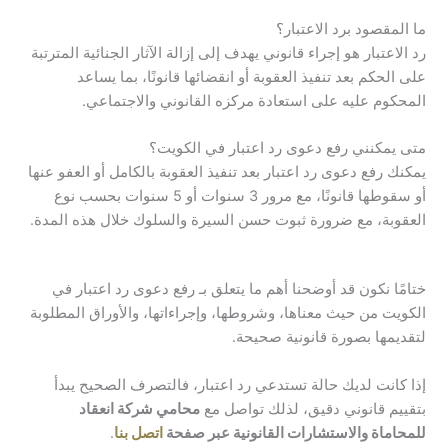
ما المقصود برد الاعتبار؟
رد الاعتبار هو إجراء قانوني يهدف إلى إزالة الآثار الجنائية المترتبة
على الحكم بعد تنفيذ العقوبة أو انقضائها قانونًا، بما يساعد
المحكوم عليه على استعادة مركزه القانوني والاجتماعي.
متى يمكنني رفع دعوى رد اعتبار في الكويت؟
يمكنك رفع دعوى رد اعتبار بعد تنفيذ العقوبة بالكامل أو العفو عنها
أو سقوطها قانونًا، مع مرور 3 سنوات أو 5 سنوات بحسب نوع
العقوبة، مع ضرورة ثبوت حسن السيرة والسلوك خلال هذه المدة.
ختامًا نكون قد أوضحنا أهم ما يتعلق بـ رفع دعوى رد اعتبار في
الكويت من حيث معناها، وشروطها، وإجراءاتها، والأوراق المطلوبة
لتقديمها بصورة قانونية صحيحة.
إذا كانت لديك حالة تستدعي رد اعتبار، فالتصرف الصحيح يبدأ
بتقييم قانوني دقيق، لذلك تواصل مع
محامي شركة انعقاد
للمحاماة والاستشارات القانونية عبر صفحة
اتصل بنا
.