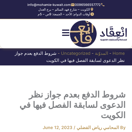
Ski
info@mohamie-kuwait.com
0096566557772
الكويت – شارع فهد السالم – برج العدل
t
أوقات الدوام: الأحد – الجمعة: 9ص – 5م
conten
Home
-
المدوّنة
-
Uncategorized
-
شروط الدفع بعدم جواز
نظر الدعوى لسابقة الفصل فيها في الكويت
شروط الدفع بعدم جواز نظر
الدعوى لسابقة الفصل فيها في
الكويت
By
المحامي رياض الفضلي
/
June 12, 2023