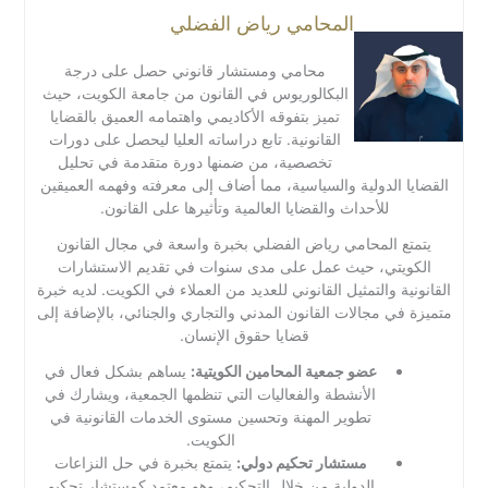
المحامي رياض الفضلي
محامي ومستشار قانوني حصل على درجة
البكالوريوس في القانون من جامعة الكويت، حيث
تميز بتفوقه الأكاديمي واهتمامه العميق بالقضايا
القانونية. تابع دراساته العليا ليحصل على دورات
تخصصية، من ضمنها دورة متقدمة في تحليل
القضايا الدولية والسياسية، مما أضاف إلى معرفته وفهمه العميقين
للأحداث والقضايا العالمية وتأثيرها على القانون.
يتمتع المحامي رياض الفضلي بخبرة واسعة في مجال القانون
الكويتي، حيث عمل على مدى سنوات في تقديم الاستشارات
القانونية والتمثيل القانوني للعديد من العملاء في الكويت. لديه خبرة
متميزة في مجالات القانون المدني والتجاري والجنائي، بالإضافة إلى
قضايا حقوق الإنسان.
عضو جمعية المحامين الكويتية:
يساهم بشكل فعال في
الأنشطة والفعاليات التي تنظمها الجمعية، ويشارك في
تطوير المهنة وتحسين مستوى الخدمات القانونية في
الكويت.
مستشار تحكيم دولي:
يتمتع بخبرة في حل النزاعات
الدولية من خلال التحكيم، وهو معتمد كمستشار تحكيم