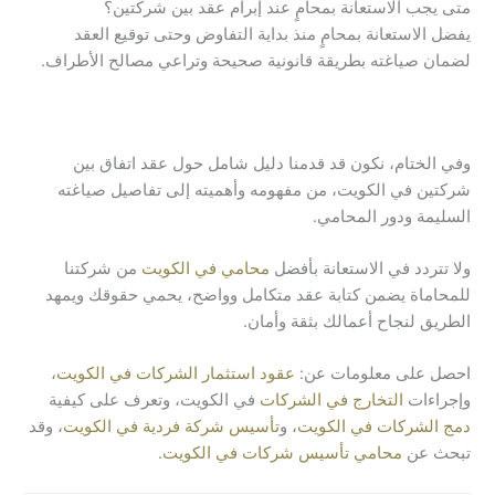
متى يجب الاستعانة بمحامٍ عند إبرام عقد بين شركتين؟
يفضل الاستعانة بمحامٍ منذ بداية التفاوض وحتى توقيع العقد
لضمان صياغته بطريقة قانونية صحيحة وتراعي مصالح الأطراف.
وفي الختام، نكون قد قدمنا دليل شامل حول عقد اتفاق بين
شركتين في الكويت، من مفهومه وأهميته إلى تفاصيل صياغته
السليمة ودور المحامي.
ولا تتردد في الاستعانة بأفضل
محامي في الكويت
من شركتنا
للمحاماة يضمن كتابة عقد متكامل وواضح، يحمي حقوقك ويمهد
الطريق لنجاح أعمالك بثقة وأمان.
احصل على معلومات عن:
عقود استثمار الشركات في الكويت
،
وإجراءات
التخارج في الشركات
في الكويت، وتعرف على كيفية
دمج الشركات في الكويت
، و
تأسيس شركة فردية في الكويت
، وقد
تبحث عن
محامي تأسيس شركات في الكويت
.