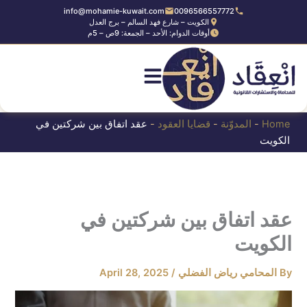
Ski
info@mohamie-kuwait.com
0096566557772
الكويت – شارع فهد السالم – برج العدل
t
أوقات الدوام: الأحد – الجمعة: 9ص – 5م
conten
Home
-
المدوّنة
-
قضايا العقود
-
عقد اتفاق بين شركتين في
الكويت
عقد اتفاق بين شركتين في
الكويت
By
المحامي رياض الفضلي
/
April 28, 2025