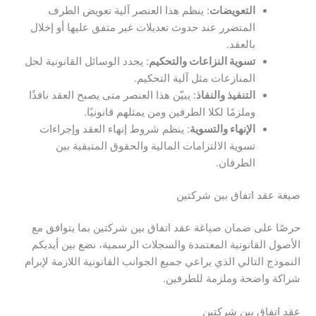
التعويضات
: ينظم هذا العنصر آلية تعويض الطرف
المتضرر عند حدوث تعديلات غير متفق عليها أو إخلال
بالعقد.
تسوية النزاعات والتحكيم
: يحدد الوسائل القانونية لحل
المنازعات مثل آلية التحكيم.
التنفيذ والنفاذ
: يبيّن هذا العنصر متى يصبح العقد نافذًا
وملزمًا لكلا الطرفين ومن يمثلهم قانونيًا.
الإنهاء والتسوية
: ينظم شروط إنهاء العقد وإجراءات
تسوية الالتزامات المالية والحقوق المتبقية بين
الطرفان.
صيغة عقد اتفاق بين شركتين
حرصًا على ضمان صياغة عقد اتفاق بين شركتين بما يتوافق مع
الأصول القانونية المعتمدة والسجلات الرسمية، نضع بين أيديكم
النموذج التالي الذي يراعي جميع الجوانب القانونية اللازمة لإبرام
شراكة واضحة وملزمة للطرفين.
عقد اتفاق بين شركتين