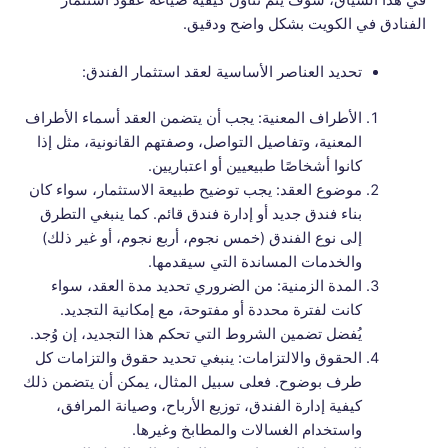
في هذا السياق، سوف يتم تناول كيفية صياغة عقود استثمار
الفنادق في الكويت بشكل واضح ودقيق.
تحديد العناصر الأساسية لعقد استثمار الفندق:
الأطراف المعنية: يجب أن يتضمن العقد أسماء الأطراف
المعنية، وتفاصيل التواصل، وصفتهم القانونية، مثل إذا
كانوا أشخاصًا طبيعيين أو اعتباريين.
موضوع العقد: يجب توضيح طبيعة الاستثمار، سواء كان
بناء فندق جديد أو إدارة فندق قائم. كما ينبغي التطرق
إلى نوع الفندق (خمس نجوم، أربع نجوم، أو غير ذلك)
والخدمات المساندة التي سيقدمها.
المدة الزمنية: من الضروري تحديد مدة العقد، سواء
كانت لفترة محددة أو مفتوحة، مع إمكانية التجديد.
يُفضل تضمين الشروط التي تحكم هذا التجديد، إن وُجد.
الحقوق والالتزامات: ينبغي تحديد حقوق والتزامات كل
طرف بوضوح. فعلى سبيل المثال، يمكن أن يتضمن ذلك
كيفية إدارة الفندق، توزيع الأرباح، وصيانة المرافق،
واستخدام الغسالات والمطابخ وغيرها.