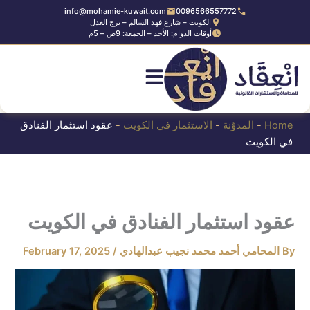
Ski
info@mohamie-kuwait.com
0096566557772
الكويت – شارع فهد السالم – برج العدل
t
أوقات الدوام: الأحد – الجمعة: 9ص – 5م
conten
Home
-
المدوّنة
-
الاستثمار في الكويت
-
عقود استثمار الفنادق
في الكويت
عقود استثمار الفنادق في الكويت
By
المحامي أحمد محمد نجيب عبدالهادي
/
February 17, 2025