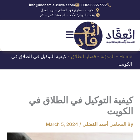
Ski
info@mohamie-kuwait.com
0096566557772
الكويت – شارع فهد السالم – برج العدل
t
أوقات الدوام: الأحد – الجمعة: 9ص – 5م
conten
Home
-
المدوّنة
-
قضايا الطلاق
-
كيفية التوكيل في الطلاق في
الكويت
كيفية التوكيل في الطلاق في
الكويت
By
المحامي أحمد الفضلي
/
March 5, 2024