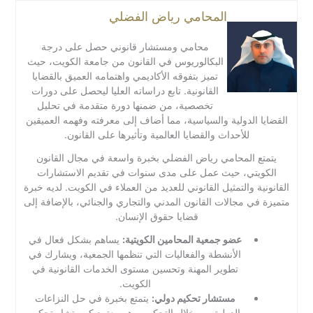
المحامي رياض الفضلي
محامي ومستشار قانوني حصل على درجة
البكالوريوس في القانون من جامعة الكويت، حيث
تميز بتفوقه الأكاديمي واهتمامه العميق بالقضايا
القانونية. تابع دراساته العليا ليحصل على دورات
تخصصية، من ضمنها دورة متقدمة في تحليل
القضايا الدولية والسياسية، مما أضاف إلى معرفته وفهمه العميقين
للأحداث والقضايا العالمية وتأثيرها على القانون.
يتمتع المحامي رياض الفضلي بخبرة واسعة في مجال القانون
الكويتي، حيث عمل على مدى سنوات في تقديم الاستشارات
القانونية والتمثيل القانوني للعديد من العملاء في الكويت. لديه خبرة
متميزة في مجالات القانون المدني والتجاري والجنائي، بالإضافة إلى
قضايا حقوق الإنسان.
عضو جمعية المحامين الكويتية:
يساهم بشكل فعال في
الأنشطة والفعاليات التي تنظمها الجمعية، ويشارك في
تطوير المهنة وتحسين مستوى الخدمات القانونية في
الكويت.
مستشار تحكيم دولي:
يتمتع بخبرة في حل النزاعات
الدولية من خلال التحكيم، وهو معتمد كمستشار تحكيم