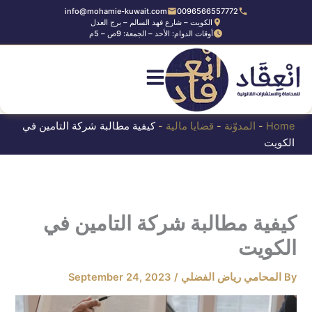
Ski
info@mohamie-kuwait.com
0096566557772
الكويت – شارع فهد السالم – برج العدل
t
أوقات الدوام: الأحد – الجمعة: 9ص – 5م
conten
Home
-
المدوّنة
-
قضايا مالية
-
كيفية مطالبة شركة التامين في
الكويت
كيفية مطالبة شركة التامين في
الكويت
By
المحامي رياض الفضلي
/
September 24, 2023