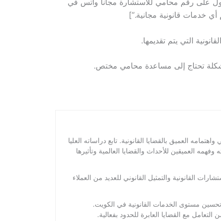
انا الكويت؟” qfull=”هل يوجد محامي للاستشارة مجانا الكويت؟” a=”يمكن الحصول على رقم محامي للاستشارة مجانا واتس في
 أي خدمات قانونية مجانية.”]
نونية التي يتم تقديمها.
مشكلة تحتاج إلى مساعدة محامي مختص.
امه العميق بالقضايا القانونية. تابع دراساته العليا
همه العميقين للأحداث والقضايا العالمية وتأثيرها
ت القانونية والتمثيل القانوني للعديد من العملاء
تحسين مستوى الخدمات القانونية في الكويت.
لتعامل مع القضايا العابرة للحدود بفعالية.