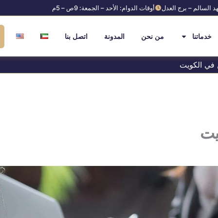
د السالم – برج العدل
أوقات الدوام: الأحد – الجمعة: 9ص – 5م
خدماتنا
من نحن
المدونة
اتصل بنا
 في الكويت
يت