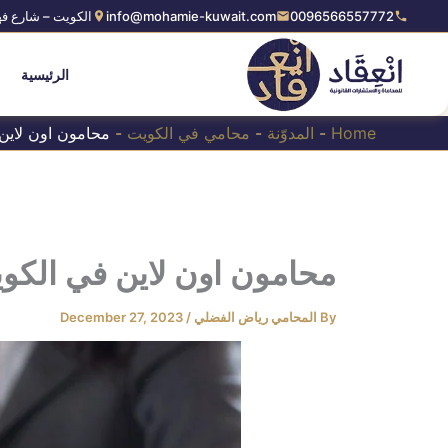
Ski
0096566557772
info@mohamie-kuwait.com
الكويت – شارع فه
t
conten
الرئيسية
Home
-
المدوّنة
-
محامي في الكويت
-
محامون اون لاين
محامون اون لاين في الكو
By
المحامي رياض الفضلي
/
December 27, 2023