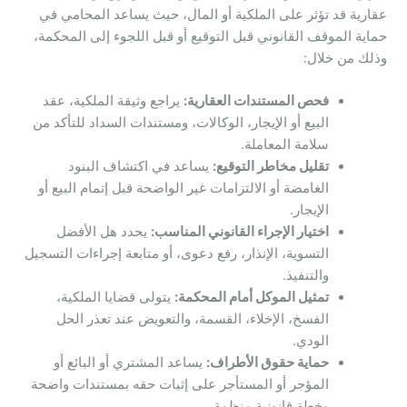
عقارية قد تؤثر على الملكية أو المال، حيث يساعد المحامي في
حماية الموقف القانوني قبل التوقيع أو قبل اللجوء إلى المحكمة،
وذلك من خلال:
فحص المستندات العقارية:
يراجع وثيقة الملكية، عقد
البيع أو الإيجار، الوكالات، ومستندات السداد للتأكد من
سلامة المعاملة.
تقليل مخاطر التوقيع:
يساعد في اكتشاف البنود
الغامضة أو الالتزامات غير الواضحة قبل إتمام البيع أو
الإيجار.
اختيار الإجراء القانوني المناسب:
يحدد هل الأفضل
التسوية، الإنذار، رفع دعوى، أو متابعة إجراءات التسجيل
والتنفيذ.
تمثيل الموكل أمام المحكمة:
يتولى قضايا الملكية،
الفسخ، الإخلاء، القسمة، والتعويض عند تعذر الحل
الودي.
حماية حقوق الأطراف:
يساعد المشتري أو البائع أو
المؤجر أو المستأجر على إثبات حقه بمستندات واضحة
وخطة قانونية منظمة.