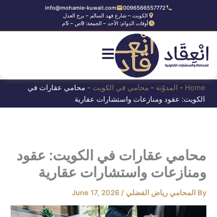
Ski
info@mohamie-kuwait.com
0096566557772
الكويت – شارع فهد السالم – برج العدل
t
أوقات الدوام: الأحد – الجمعة: 9ص – 5م
conten
Home
-
المدوّنة
-
محامي في الكويت
-
محامي عقارات في
الكويت: عقود ومنازعات واستشارات عقارية
محامي عقارات في الكويت: عقود
ومنازعات واستشارات عقارية
By
المحامي رياض الفضلي
/
June 17, 2026