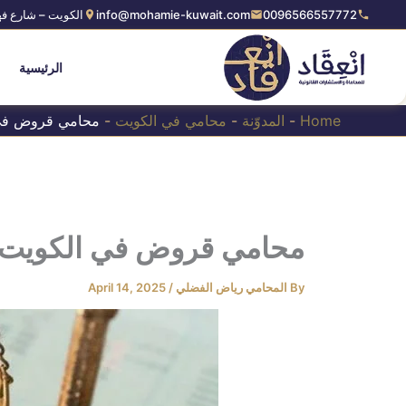
Ski
0096566557772
info@mohamie-kuwait.com
الكويت – شارع فه
t
conten
الرئيسية
Home
-
المدوّنة
-
محامي في الكويت
-
محامي قروض في
محامي قروض في الكويت
By
المحامي رياض الفضلي
/
April 14, 2025