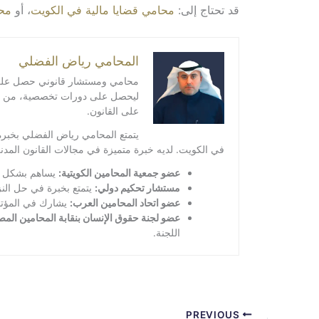
قد تحتاج إلى:
محامي قضايا مالية في الكويت
، أو
مح
المحامي رياض الفضلي
محامي ومستشار قانوني حصل على درج
ليحصل على دورات تخصصية، من ضمنها
على القانون.
يتمتع المحامي رياض الفضلي بخبرة
في الكويت. لديه خبرة متميزة في مجالات القانون المدني
عضو جمعية المحامين الكويتية:
يساهم بشكل فع
مستشار تحكيم دولي:
يتمتع بخبرة في حل النز
عضو اتحاد المحامين العرب:
يشارك في المؤتمر
عضو لجنة حقوق الإنسان بنقابة المحامين المص
اللجنة.
PREVIOUS