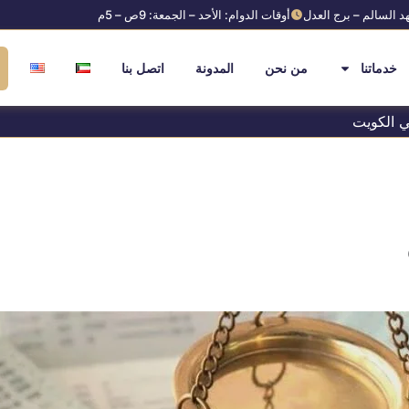
د السالم – برج العدل
أوقات الدوام: الأحد – الجمعة: 9ص – 5م
خدماتنا
من نحن
المدونة
اتصل بنا
 الكويت