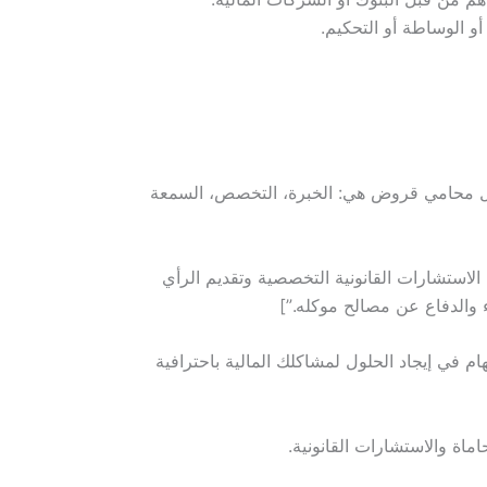
و الوساطة أو التحكيم.
؟ ” qfull=”ما هي مواصفات أفضل محامي قروض؟ ” a=”مواصفات أفضل محامي قروض هي: الخبرة، التخصص، السمعة
 القروض؟ ” a=”خدمات محامي القروض تشمل الاستشارات القانونية التخصصية وتقديم الرأي
ء والدفاع عن مصالح موكله.”]
 في إيجاد الحلول لمشاكلك المالية باحترافية
ماة والاستشارات القانونية.