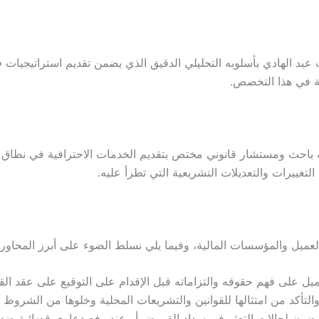
عبد الهادي بأسلوبه التحليلي الدقيق الذي يضمن تقديم استراتيجيات 
قة في هذا التخصص.
 باحث ومستشار قانوني مختص بتقديم الخدمات الاحترافية في نطاق ال
تغييرات والتعديلات التشريعية التي تطرأ عليه.
ميل والمؤسسات المالية، وفيما يلي نسلط الضوء على أبرز المحاور 
ميل على فهم حقوقه والتزاماته قبل الإقدام على التوقيع على عقد ال
التأكد من امتثالها للقوانين والتشريعات المحلية وخلوها من الشروط ا
رضون لحالات التعثر في سداد القروض أو عند رفع دعاوى قضائية ضده