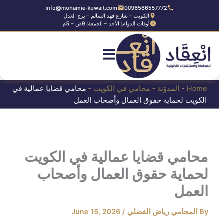
Ski
info@mohamie-kuwait.com
0096566557772
الكويت – شارع فهد السالم – برج العدل
t
أوقات الدوام: الأحد – الجمعة: 9ص – 5م
conten
Home
-
المدوّنة
-
محامي في الكويت
-
محامي قضايا عمالية في
الكويت لحماية حقوق العمال وأصحاب العمل
محامي قضايا عمالية في الكويت
لحماية حقوق العمال وأصحاب
العمل
By
المحامي رياض الفضلي
/
June 15, 2026