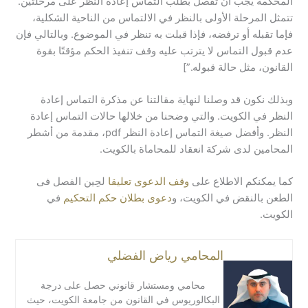
المحكمة يجب أن تفصل بطلب التماس إعادة النظر على مرحلتين.
تتمثل المرحلة الأولى بالنظر في الالتماس من الناحية الشكلية،
فإما تقبله أو ترفضه، فإذا قبلت به تنظر في الموضوع. وبالتالي فإن
عدم قبول التماس لا يترتب عليه وقف تنفيذ الحكم مؤقتًا بقوة
القانون، مثل حالة قبوله.”]
وبذلك نكون قد وصلنا لنهاية مقالتنا عن مذكرة التماس إعادة
النظر في الكويت. والتي وضحنا من خلالها حالات التماس إعادة
النظر. وأفضل صيغة التماس إعادة النظر pdf، مقدمة من أشطر
المحامين لدى شركة انعقاد للمحاماة بالكويت.
كما يمكنكم الاطلاع على
وقف الدعوى تعليقا
لحِين الفصل فى
الطعن بالنقض في الكويت، و
دعوى بطلان حكم التحكيم
في
الكويت.
المحامي رياض الفضلي
محامي ومستشار قانوني حصل على درجة
البكالوريوس في القانون من جامعة الكويت، حيث