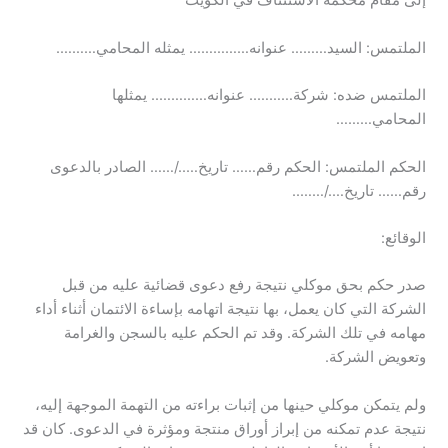
إلى مقام
محكمة الاستئناف
في الكويت
الملتمس: السيد……… عنوانه…………… يمثله المحامي……….
الملتمس ضده: شركة……….. عنوانه………….. يمثلها
المحامي………
الحكم الملتمس: الحكم رقم…… تاريخ…../…… الصادر بالدعوى
رقم…… تاريخ…./……..
الوقائع:
صدر حكم بحق موكلي نتيجة رفع دعوى قضائية عليه من قبل
الشركة التي كان يعمل، بها نتيجة اتهامه بإساءة الائتمان أثناء أداء
مهامه في تلك الشركة. وقد تم الحكم عليه بالسجن والغرامة
وتعويض الشركة.
ولم يتمكن موكلي حينها من إثبات براءته من التهمة الموجهة إليه،
نتيجة عدم تمكنه من إبراز أوراق منتجة ومؤثرة في الدعوى. كان قد