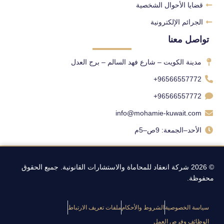
قضايا الأحوال الشخصية
الجرائم الإلكترونية
تواصل معنا
مدينة الكويت – شارع فهد السالم – برج العدل
96566557772+
96566557772+
info@mohamie-kuwait.com
الأحد–الجمعة: 9ص–5م
© 2026 شركة انعقاد للمحاماة والاستشارات القانونية. جميع الحقوق
محفوظة.
سياسة الخصوصية
الشروط والأحكام
ملفات تعريف الارتباط
الوظائف وفرص العمل