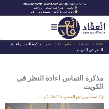
Ski
info@mohamie-kuwait.com
0096566557772
الكويت – شارع فهد السالم – برج العدل
t
أوقات الدوام: الأحد – الجمعة: 9ص – 5م
conten
Home
-
المدوّنة
-
التماس إعادة النظر
-
مذكرة التماس اعادة
النظر في الكويت
مذكرة التماس اعادة النظر في
الكويت
By
المحامي رياض الفضلي
/
July 2, 2023