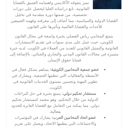
تميز بتفوقه الأكاديمي واهتمامه العميق بالقضايا
القانونية. تابع دراساته العليا ليحصل على دورات
تخصصية، من ضمنها دورة متقدمة في تحليل
القضايا الدولية والسياسية، مما أضاف إلى معرفته وفهمه العميقين
للأحداث والقضايا العالمية وتأثيرها على القانون.
يتمتع المحامي رياض الفضلي بخبرة واسعة في مجال القانون
الكويتي، حيث عمل على مدى سنوات في تقديم الاستشارات
القانونية والتمثيل القانوني للعديد من العملاء في الكويت. لديه خبرة
متميزة في مجالات القانون المدني والتجاري والجنائي، بالإضافة إلى
قضايا حقوق الإنسان.
عضو جمعية المحامين الكويتية:
يساهم بشكل فعال في
الأنشطة والفعاليات التي تنظمها الجمعية، ويشارك في
تطوير المهنة وتحسين مستوى الخدمات القانونية في
الكويت.
مستشار تحكيم دولي:
يتمتع بخبرة في حل النزاعات
الدولية من خلال التحكيم، وهو معتمد كمستشار تحكيم
دولي، مما يمكنه من التعامل مع القضايا العابرة للحدود
بفعالية.
عضو اتحاد المحامين العرب:
يشارك في المؤتمرات
والاجتماعات التي ينظمها الاتحاد، ويعمل على تعزيز