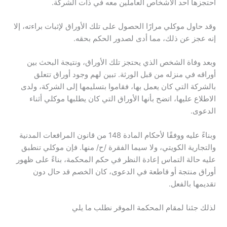
احتجزها أحد الأشخاص العاملين معه في ذات الشركة.
وقد حاول موكلي مرارًا الحصول على تلك الأوراق لإثبات براءته، إلا
إنه عجز عن ذلك، مما أدى لصدور الحكم بحقه.
وبعد وفاة الشخص الذي يحتجز تلك الأوراق، ونتيجة البحث بين
أوراقه في منزله من قبل الورثة. تبين لهم وجود أوراق تتعلق
بالشركة التي كان يعمل بها، فقاموا بتسليمها إلى الشركة، ولدى
الاطلاع عليها، اتضح بأنها الأوراق التي كان يطلبها موكلي أثناء
الدعوى.
وبناءً عليه ووفقًا لأحكام المادة 148 من قانون المرافعات المدنية
والتجارية الكويتي، ولا سيما الفقرة /ح/ منها. فإن موكلي تنطبق
عليه حالة التماس إعادة النظر في حكم المحكمة، بناءً على ظهور
أوراق منتجة أو قاطعة في الدعوى، كان الخصم قد حال دون
تقديمها بالفعل.
لذلك جئنا لمقام المحكمة الموقر نطلب ما يلي