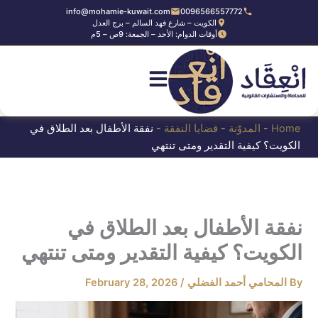
Ski
info@mohamie-kuwait.com
0096566557772
الكويت – شارع فهد السالم – برج العدل
t
أوقات الدوام: الأحد – الجمعة: 9ص – 5م
conten
Home
-
المدوّنة
-
قضايا النفقة
-
نفقة الأطفال بعد الطلاق في
الكويت؟ كيفية التقدير ومتى تنتهي
نفقة الأطفال بعد الطلاق في
الكويت؟ كيفية التقدير ومتى تنتهي
By
المحامي أحمد الفضلي
/
February 28, 2026