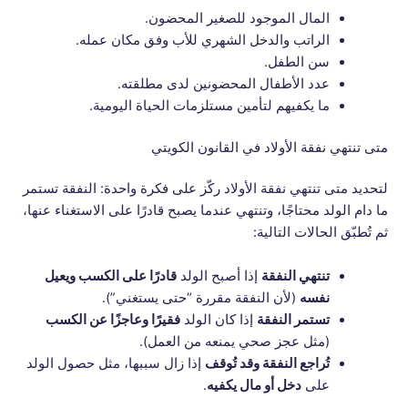
المال الموجود للصغير المحضون.
الراتب والدخل الشهري للأب وفق مكان عمله.
سن الطفل.
عدد الأطفال المحضونين لدى مطلقته.
ما يكفيهم لتأمين مستلزمات الحياة اليومية.
متى تنتهي نفقة الأولاد في القانون الكويتي
لتحديد متى تنتهي نفقة الأولاد ركّز على فكرة واحدة: النفقة تستمر
ما دام الولد محتاجًا، وتنتهي عندما يصبح قادرًا على الاستغناء عنها،
ثم تُطبّق الحالات التالية:
تنتهي النفقة
إذا أصبح الولد
قادرًا على الكسب ويعيل
نفسه
(لأن النفقة مقررة “حتى يستغني”).
تستمر النفقة
إذا كان الولد
فقيرًا وعاجزًا عن الكسب
(مثل عجز صحي يمنعه من العمل).
تُراجع النفقة وقد تُوقف
إذا زال سببها، مثل حصول الولد
على
دخل أو مال يكفيه
.