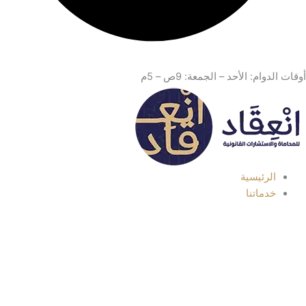
أوقات الدوام: الأحد – الجمعة: 9ص – 5م
الرئيسية
خدماتنا