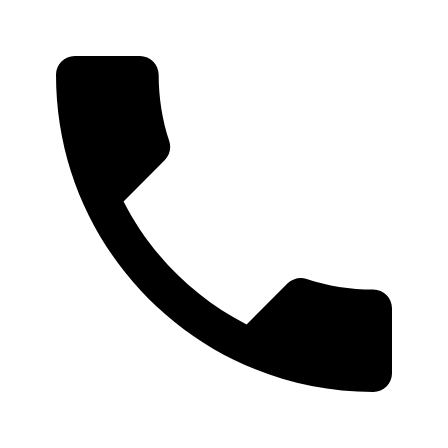
Ski
t
conten