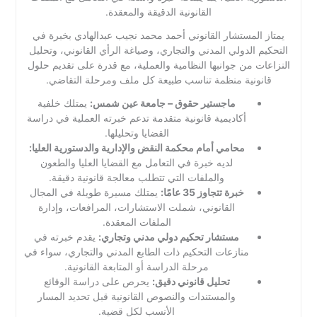
القانونية الدقيقة والمعقدة.
يمتاز المستشار القانوني أحمد محمد نجيب عبدالهادي بخبرة في
التحكيم الدولي المدني والتجاري، وصياغة الرأي القانوني، وتحليل
النزاعات من جوانبها النظامية والعملية، مع قدرة على تقديم حلول
قانونية منظمة تناسب طبيعة كل ملف ومرحلة التقاضي.
ماجستير حقوق – جامعة عين شمس:
يمتلك خلفية
أكاديمية قانونية متقدمة تدعم خبرته العملية في دراسة
القضايا وتحليلها.
محامي أمام محكمة النقض والإدارية والدستورية العليا:
لديه خبرة في التعامل مع القضايا العليا والطعون
والملفات التي تتطلب معالجة قانونية دقيقة.
خبرة تتجاوز 35 عامًا:
يمتلك مسيرة طويلة في المجال
القانوني، شملت الاستشارات، المرافعات، وإدارة
الملفات المعقدة.
مستشار تحكيم دولي مدني وتجاري:
يقدم خبرته في
منازعات التحكيم ذات الطابع المدني والتجاري، سواء في
مرحلة الدراسة أو المتابعة القانونية.
تحليل قانوني دقيق:
يحرص على دراسة الوقائع
والمستندات والنصوص القانونية قبل تحديد المسار
الأنسب لكل قضية.