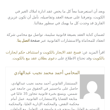
وبعد أن استعرضنا معاً كل ما يخص عقد ادارة املاك الغير في
الكويت، وتعرفنا على صيغة العقد وتفاصيله، نأمل أن تكون عزيزي
القارئ قد وجدت كل ما يهمك في سطور مقالنا.
لضمان كتابة العقد بصيغة قانونية سليمة، تواصل مع محامي شركة
انعقاد للمحاماة والاستشارات القانونية عبر
صفحة
اتصل بنا
.
اقرأ المزيد عن:
فسخ عقد الايجار بالكويت
و
استئناف حكم ايجارات
بالكويت
وقد تحتاج الاطلاع على
دعوى بطلان عقد بيع بالكويت
.
المحامي أحمد محمد نجيب عبدالهادي
المستشار القانوني أحمد محمد نجيب عبدالهادي،
حاصل على ماجستير في الحقوق من جامعة عين
شمس، ويتمتع بخبرة قانونية تتجاوز 35 عامًا في
متابعة القضايا والاستشارات القانونية. عمل أمام
محكمة النقض، والمحكمة الإدارية العليا، والمحكمة
الدستورية العليا، بما يمنحه خبرة واسعة في التعامل مع الملفات