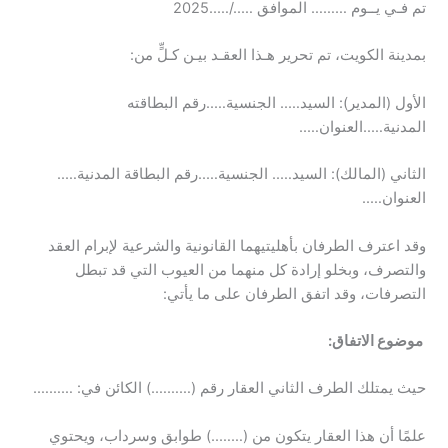
تم فـي يــوم ……… الموافق …../…..2025
بمدينة الكويت، تم تحرير هـذا العقـد بيـن كـلٍّ من:
الأول (المدير): السيد….. الجنسية…..رقم البطاقته
المدنية…..العنوان…..
الثاني (المالك): السيد….. الجنسية…..رقم البطاقة المدنية…..
العنوان…..
وقد اعترف الطرفان بأهليتيهما القانونية والشرعية لإبرام العقد
والتصرف، وبخلو إرادة كل منهما من العيوب التي قد تبطل
التصرفات، وقد اتفق الطرفان على ما يأتي:
موضوع الاتفاق:
حيث يمتلك الطرف الثاني العقار رقم (……….) الكائن في: ……….
علمًا أن هذا العقار يتكون من (……..) طوابق وسرداب، ويحتوي