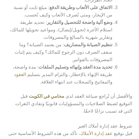
اتخاذ القرارات.
الاتفاق على الأتعاب وطريقة الدفع
: مبلغ ثابت أو نسبة
من الإيجار، ومتى تُصرف الأتعاب وكيف تُحسب.
وضع آلية واضحة للتحصيل والتقارير
: تحديد طريقة
استلام الأجرة (تحويل/إيصال)، ومواعيد تحويلها للمالك،
وتقارير شهرية بالمبالغ والمصروفات.
تنظيم الصيانة والمصاريف
: من يعتمد الصيانة؟ وما
سقف الصرف دون الرجوع للمالك؟ وكيف يتم إثبات
المصروفات بالفواتير.
تحديد مدة العقد وإنهائه وتسليم الملفات
: مدة واضحة،
طريقة الإنهاء بالإخطار، والتزام المدير بتسليم
العقود
والمفاتيح والسجلات عند انتهاء العلاقة.
والأفضل أن تُراجع صياغة العقد لدى
محامي في الكويت
قبل
التوقيع لضبط الصلاحيات والمسؤوليات قانونيًا وتفادي الثغرات
التي قد تسبب نزاعًا لاحقًا.
شروط عقد إدارة أملاك الغير
قبل توقيع
عقد إدارة الأملاك
، تأكد من هذه الشروط الأساسية حتى