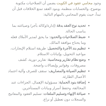
وجود
محامي عقود في الكويت
يضمن أن الصلاحيات مكتوبة
بوضوح، والحسابات منظمة، وبنود العقد تمنع الخلافات قبل أن
تبدأ، حيث يقوم المحامي بالمهام التالية:
تحديد نوع العقد بدقة
(إدارة/وكالة بأجر) وصياغته بما
يناسب الحالة.
ضبط الصلاحيات والحدود
: ما يحق لمدير الأملاك فعله
وما يحتاج موافقة المالك.
تنظيم بند الأجرة والتحصيل
: طريقة استلام الإيجارات،
مواعيد التحويل، وإثباتات الاستلام.
وضع نظام تقارير ومحاسبة
: تقارير دورية، كشف
مصروفات، وفواتير وإيصالات واضحة.
تنظيم الصيانة والمصاريف
: سقف للصرف وآلية اعتماد
الأعمال الطارئة.
إضافة بنود الحماية
: مسؤولية الإهمال، الجزاءات عند
المخالفة، وحفظ أسرار وبيانات المستأجرين.
صياغة الإنهاء وتسليم الملفات
: تسليم العقود والمفاتيح
والسجلات دون تعطيل أو نزاع.