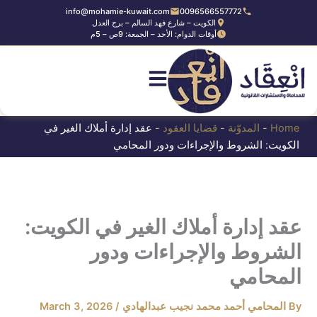
Ski
info@mohamie-kuwait.com
0096566557772
الكويت – شارع فهد السالم – برج العدل
t
أوقات الدوام: الأحد – الجمعة: 9ص – 5م
conten
Home
-
المدوّنة
-
قضايا العقود
-
عقد إدارة أملاك الغير في
الكويت: الشروط والإجراءات ودور المحامي
عقد إدارة أملاك الغير في الكويت:
الشروط والإجراءات ودور
المحامي
By
المحامي أحمد محمد نجيب عبدالهادي
/
March 3, 2026