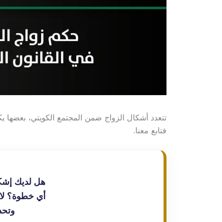
تتعدد أشكال الزواج ضمن المجتمع الكويتي، بعضها يك
فتابع معنا.
هل لديك إشكا
أي خطوة؟ لا 
وتحدي