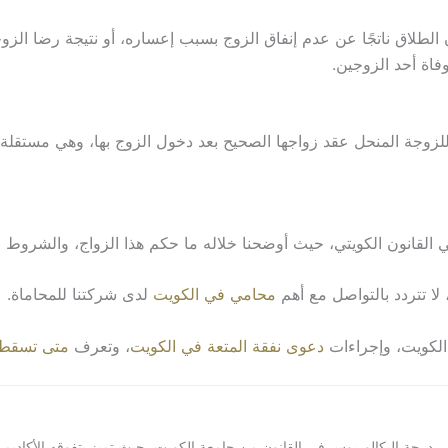
 الطلاق ناتجًا عن عدم إنفاق الزوج بسبب إعساره، أو نتيجة رضا الزو
فاة أحد الزوجين.
 للزوجة المنحل عقد زواجها الصحيح بعد دخول الزوج بها، وهي مستقلة 
 القانون الكويتي، حيث أوضحنا خلاله ما حكم هذا الزواج، والشروط 
لا تتردد بالتواصل مع أهم
محامي في الكويت
لدى شركتنا للمحاماة.
لكويت، وإجراءات
دعوى نفقة المتعة في الكويت
، وتعرف
متى تسقط ن
ة البكالوريوس في القانون من جامعة الكويت، حيث تميز بتفوقه الأكاديمي واهتم