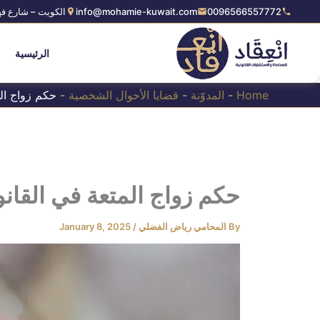
Ski
0096566557772
info@mohamie-kuwait.com
الكويت – شارع فه
t
conten
الرئيسية
Home
-
المدوّنة
-
قضايا الأحوال الشخصية
-
حكم زواج الم
حكم زواج المتعة في القان
By
المحامي رياض الفضلي
/
January 8, 2025