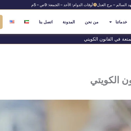
د السالم – برج العدل
أوقات الدوام: الأحد – الجمعة: 9ص – 5م
خدماتنا
من نحن
المدونة
اتصل بنا
تعة في القانون الكويتي
ون الكويتي