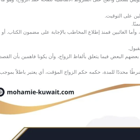
لين على التوقيت.
نًا.
 وأما الغائبين فمنذ إطلاع المخاطب بالإجابة على مضمون الكتاب. أو
قبول.
م البعض فيما يتعلق بألفاظ الزواج، وأن يكونا فاهمين بأن القصد م
ًا محددًا للمدة، حكمه حكم الزواج المؤقت، أي يعتبر باطلاً بموجب 