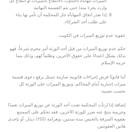
الميراث مهايأة (التناوب بالانتفاع بالميراث أو انتفاع كل
وارث بجزء منه) حتى تتم القسمة النهائية.
إذا تعذر اتفاق المهايأة جاز للمحكمة أن تأمر بها بناء
على طلب أحد الشركاء.
عقوبة عدم توزيع الميراث في الكويت
حكم عدم توزيع الميراث من قبل أحد الورثة أمر محرم شرعاً، فهو
بذلك يشكل اعتداءً على حقوق الآخرين، وظلماً لهم، وذلك مما
حرمه الإسلام.
أما قانونًا فرض إجراءات قانونية صارمة تتمثل برفع دعوى قسمة
ميراث إجبارية أمام المحاكم، وتوزيع الميراث على الورثة كل
بحسب نصيبه.
إضافة إذا ارتأت المحكمة تعنت أحد الورثة عن توزيع الميراث تعمدًا
وجريمة ينتج عنه ضرر للورثة الآخرين، فقد تحكم على الممتنع
بعقوبة السرقة بالحبس مدة سنتين، وبغرامة (150) دينار، أو بإحدى
هاتين العقوبتين.