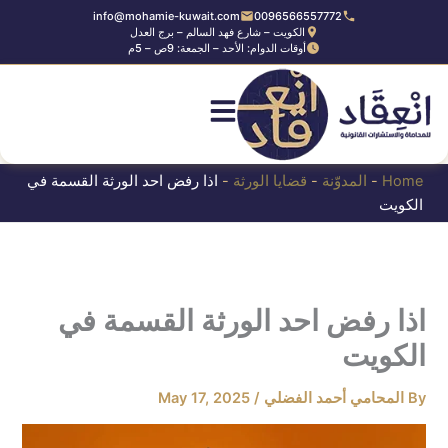
Ski
info@mohamie-kuwait.com
0096566557772
الكويت – شارع فهد السالم – برج العدل
t
أوقات الدوام: الأحد – الجمعة: 9ص – 5م
conten
Home
-
المدوّنة
-
قضايا الورثة
-
اذا رفض احد الورثة القسمة في
الكويت
اذا رفض احد الورثة القسمة في
الكويت
By
المحامي أحمد الفضلي
/
May 17, 2025