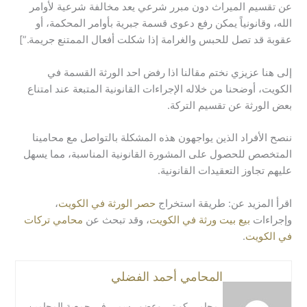
عن تقسيم الميراث دون مبرر شرعي يعد مخالفة شرعية لأوامر
الله، وقانونياً يمكن رفع دعوى قسمة جبرية بأوامر المحكمة، أو
عقوبة قد تصل للحبس والغرامة إذا شكلت أفعال الممتنع جريمة.”]
إلى هنا عزيزي نختم مقالنا اذا رفض احد الورثة القسمة في
الكويت، أوضحنا من خلاله الإجراءات القانونية المتبعة عند امتناع
بعض الورثة عن تقسيم التركة.
ننصح الأفراد الذين يواجهون هذه المشكلة بالتواصل مع محامينا
المتخصص للحصول على المشورة القانونية المناسبة، مما يسهل
عليهم تجاوز التعقيدات القانونية.
اقرأ المزيد عن: طريقة استخراج
حصر الورثة في الكويت
،
وإجراءات
بيع بيت ورثة في الكويت
، وقد تبحث عن
محامي تركات
في الكويت
.
المحامي أحمد الفضلي
محامي كويتي وعضو رسمي في جمعية المحامين