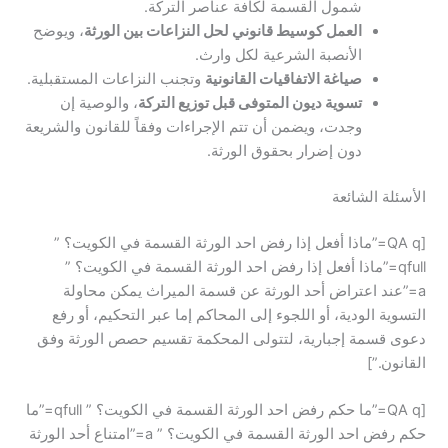
شمول القسمة لكافة عناصر التركة.
العمل كوسيط قانوني لحل النزاعات بين الورثة
، ويوضح
الأنصبة الشرعية لكل وارث.
صياغة الاتفاقيات القانونية
وتجنب النزاعات المستقبلية.
تسوية ديون المتوفى قبل توزيع التركة
، والوصية إن
وجدت، ويضمن أن تتم الإجراءات وفقاً للقانون والشريعة
دون إضرار بحقوق الورثة.
الأسئلة الشائعة
[QA q=”ماذا أفعل إذا رفض احد الورثة القسمة في الكويت؟ ”
qfull=”ماذا أفعل إذا رفض احد الورثة القسمة في الكويت؟ ”
a=”عند اعتراض أحد الورثة عن قسمة الميراث يمكن محاولة
التسوية الودية، أو اللجوء إلى المحاكم إما عبر التحكيم، أو رفع
دعوى قسمة إجبارية، لتتولى المحكمة تقسيم حصص الورثة وفق
القانون.”]
[QA q=”ما حكم رفض احد الورثة القسمة في الكويت؟ ” qfull=”ما
حكم رفض احد الورثة القسمة في الكويت؟ ” a=”امتناع أحد الورثة