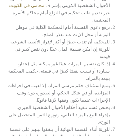
الأحوال الشخصية الكويتي بإشراف
محامي في الكويت
عبر تقديم طلب تحكيم في النزاع أمام محاكم الأسرة
المختصة.
ترفع دعوى القسمة أمام المحكمة الكلية في موطن
الورثة أو محل الإرث عند تعذر الصلح.
للمحكمة أن تندب خبيرًا أو أكثر لإفراز الأنصبة الشرعية
للورثة إن أمكن قسمة المال عينًا دون نقص كبير في
قيمته.
إذا كان تقسيم الميراث عينًا غير ممكنة مثل (عقار،
سيارة) أو تسبب نقصًا كبيرًا في قيمته، حكمت المحكمة
ببيعه بالمزاد.
يمنع استئناف حكم مرسى المزاد، إلا لعيب في إجراءات
المزايدة، أو في شكل الحكم، أو لصدوره دون وقف
الإجراءات عندما يكون وقفها لازمًا قانونًا.
يختص قسم تنفيذ أحكام الأحوال الشخصية الجبري،
بإجراء البيع بالمزاد العلني، وتوزيع الثمن المتحصل على
الورثة.
للورثة أثناء القسمة النهائية أن يتفقوا بينهم على قسمة