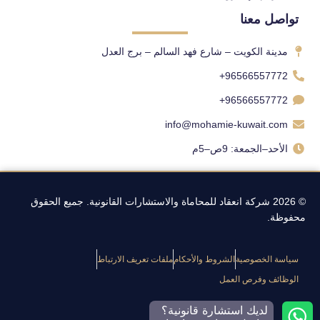
تواصل معنا
مدينة الكويت – شارع فهد السالم – برج العدل
96566557772+
96566557772+
info@mohamie-kuwait.com
الأحد–الجمعة: 9ص–5م
© 2026 شركة انعقاد للمحاماة والاستشارات القانونية. جميع الحقوق
محفوظة.
سياسة الخصوصية
الشروط والأحكام
ملفات تعريف الارتباط
الوظائف وفرص العمل
لديك استشارة قانونية؟