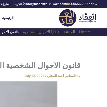
Ski
0096566557772
info@mohamie-kuwait.com
الكويت – شارع فه
t
conten
الرئيسية
Home
-
المدوّنة
-
قضايا الأحوال الشخصية
-
قانون الاحوا
قانون الاحوال الشخصية ال
By
المحامي أحمد الفضلي
/
July 10, 2023