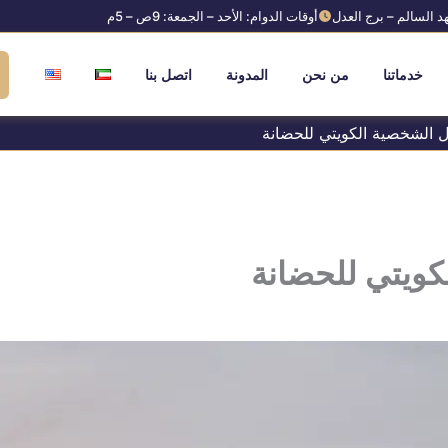
د السالم – برج العدل
أوقات الدوام: الأحد – الجمعة: 9ص – 5م
خدماتنا
من نحن
المدونة
اتصل بنا
ل الشخصية الكويتي للحضانة
كويتي للحضانة