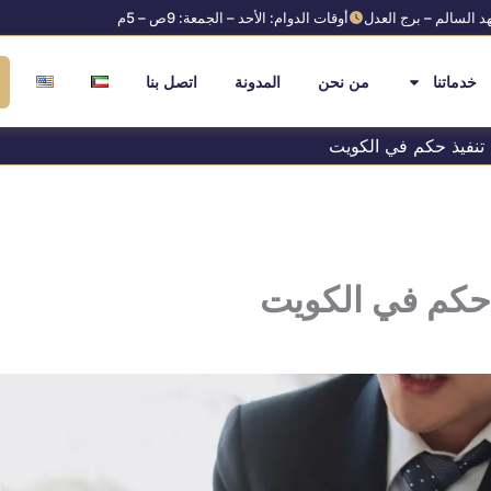
د السالم – برج العدل
أوقات الدوام: الأحد – الجمعة: 9ص – 5م
خدماتنا
من نحن
المدونة
اتصل بنا
تنفيذ حكم في الكويت
 حكم في الكويت