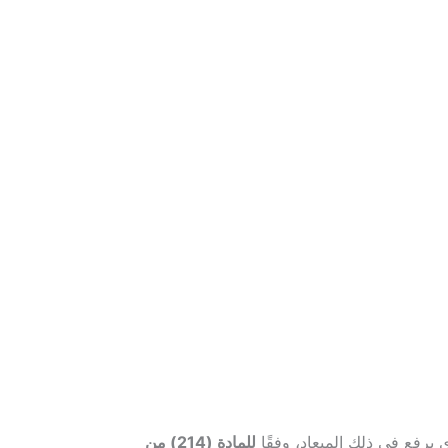
ي يرفع في ذلك الميعاد، وفقًا
للمادة (214) من