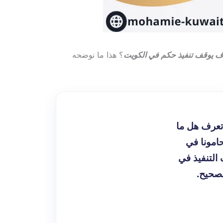
اف يوقف تنفيذ حكم في الكويت
؟ هذا ما نوضحه
 تعرف هل ما
حامونا في
 التنفيذ في
لصحيح.