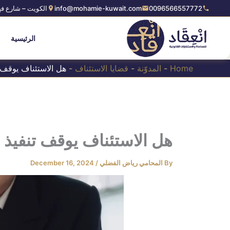
Ski
0096566557772
info@mohamie-kuwait.com
الكويت – شارع فه
t
conten
الرئيسية
Home
-
المدوّنة
-
قضايا الاستئناف
-
هل الاستئناف يوقف 
هل الاستئناف يوقف تنفيذ
By
المحامي رياض الفضلي
/
December 16, 2024