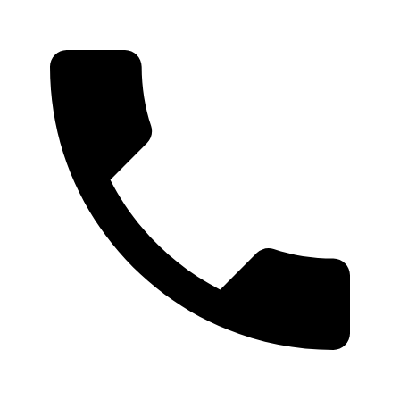
Ski
t
conten