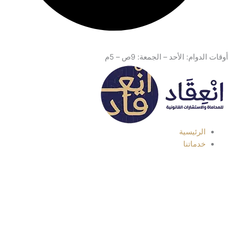
أوقات الدوام: الأحد – الجمعة: 9ص – 5م
الرئيسية
خدماتنا